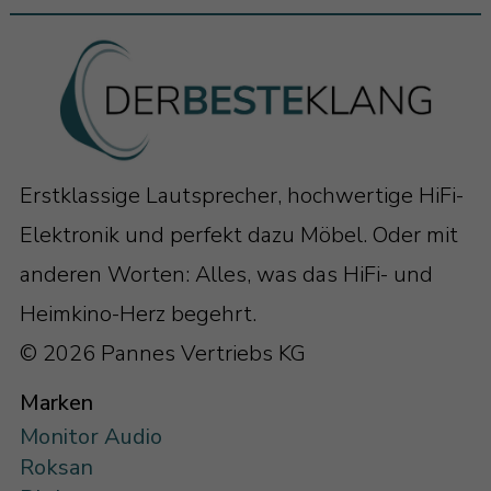
ihr Bestes geben. Ganz ohne zusätzliche
Elemente auf der Frequenzweiche. Der
Lautsprecher klingt klar und präzise und
unnötige, klangbeeinflussende Bauteile
werden eingespart.
Erstklassige Lautsprecher, hochwertige HiFi-
Elektronik und perfekt dazu Möbel. Oder mit
anderen Worten: Alles, was das HiFi- und
Heimkino-Herz begehrt.
© 2026 Pannes Vertriebs KG
Marken
Monitor Audio
Roksan