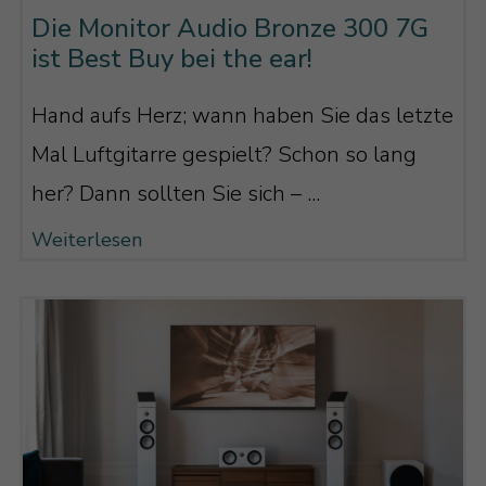
verzerren, und zum anderen tiefer
Die Monitor Audio Bronze 300 7G
angekoppelt werden kann. Sprich: Die
ist Best Buy bei the ear!
kritische Übergangsfrequenz kann
Hand aufs Herz; wann haben Sie das letzte
gesenkt werden und der Mitteltöner hat
Mal Luftgitarre gespielt? Schon so lang
„mehr Luft zum Atmen“, da er nicht so
her? Dann sollten Sie sich – ...
hoch im Frequenzband spielen muss.
Weiterlesen
Zudem hat der Hochtöner eine neue
Belüftung erhalten, die es ihm gerade im
so kritischen Bereich zwischen 2 und 3
kHz (dort, wo es oft zu dem gefürchteten
„Zischeln“ kommt) unverzerrt mit
höherem Pegel spielen zu können, was
die Klirrarmut deutlich verbessert.