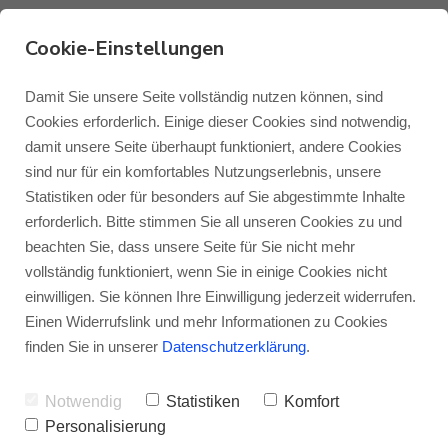
Cookie-Einstellungen
Damit Sie unsere Seite vollständig nutzen können, sind
Monitor Audio Bronze
Cookies erforderlich. Einige dieser Cookies sind notwendig,
On-Wall 7G
damit unsere Seite überhaupt funktioniert, andere Cookies
Monitor Audio
Blog Monitor Audio
sind nur für ein komfortables Nutzungserlebnis, unsere
Perfekt für alle, die eigentlich gar keinen
Statistiken oder für besonders auf Sie abgestimmte Inhalte
Monitor Audio Custom Install
Blog Roksan
erforderlich. Bitte stimmen Sie all unseren Cookies zu und
Platz für Lautsprecher haben
– Sie
beachten Sie, dass unsere Seite für Sie nicht mehr
möchten erstklassig Musik hören und Filme
vollständig funktioniert, wenn Sie in einige Cookies nicht
Roksan
Blog Blok
einwilligen. Sie können Ihre Einwilligung jederzeit widerrufen.
erleben, haben aber eigentlich überhaupt
Einen Widerrufslink und mehr Informationen zu Cookies
keinen Platz für Lautsprecher? Mit dem
Blok
finden Sie in unserer
Datenschutzerklärung
.
neuen Monitor Audio Bronze On-Wall 7G
Notwendig
Statistiken
Komfort
ist alles; was Sie brauchen, ein bisschen
Personalisierung