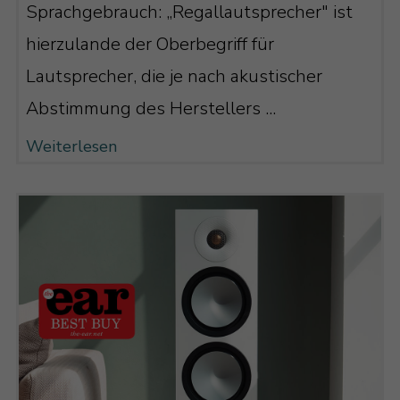
Hochtöners an die Abstrahlcharakteristik
Sprachgebrauch: „Regallautsprecher" ist
des Mitteltöners im Übergangsbereich
hierzulande der Oberbegriff für
angepasst wird. Die beiden bilden somit
Lautsprecher, die je nach akustischer
akustisch eine Einheit im so wichtigen
Abstimmung des Herstellers ...
Stimmbereich und sorgen für ein
Weiterlesen
harmonisches, ausgewogenes Klangbild.
Und zwar ganz egal, wo Sie sitzen.
Mehr Power! – Der Wirkungsgrad des
Hochtöners ist gestiegen
Zweitens steigt durch den Waveguide
der Wirkungsgrad des Hochtöners
mächtig an, wodurch er zum einen
wesentlich lauter spielen kann, ohne zu