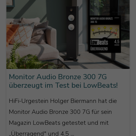
desto stärker bündelt es den Schall (die
Schallverteilung wird also immer
schmaler bzw. enger). Der Hochtöner
hingegen ist auf die Wiedergabe genau
dieser hohen Frequenzen hin optimiert
und strahlt dementsprechend sehr breit
ab. Solang Sie im „Sweet Spot“ sitzen
Monitor Audio Bronze 300 7G
überzeugt im Test bei LowBeats!
(also relativ mittig vor Ihrem
Lautsprecher) funktioniert das
HiFi-Urgestein Holger Biermann hat die
Zusammenspiel zwischen Hochtöner und
Monitor Audio Bronze 300 7G für sein
Mitteltöner ganz wunderbar.
Magazin LowBeats getestet und mit
Problematisch wird es hingegen, wenn
„Überragend" und 4,5 ...