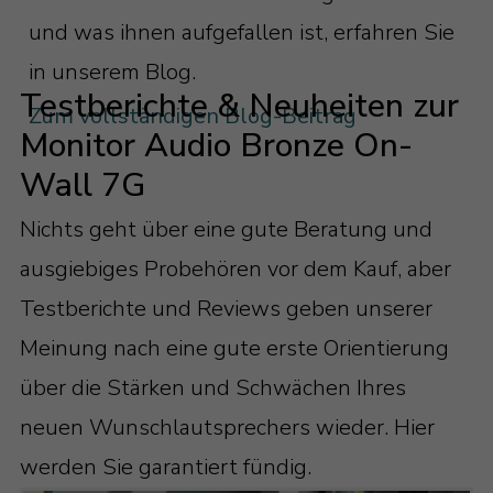
wird das Gehäuse noch fester und somit
Dispersion Waveguide als Wegweiser
hingegen mit schwarzem Echtholzfurnier
und was ihnen aufgefallen ist, erfahren Sie
dar.
unempfindlicher gegenüber
für besten Klang
veredelt.
in unserem Blog.
Mitschwingen, was zu einem präziseren
Und dann ist da ja auch noch der Uniform
Testberichte & Neuheiten zur
Was hingegen alle drei Lautsprecher
Zum vollständigen Blog-Beitrag
und realistischeren Klangbild führt.
Dispersion Waveguide II. Also die
Monitor Audio Bronze On-
wiederum eint: Die Schallwand ist durch
trichterförmige Schallführung vor dem
Wall 7G
einen schmalen, unlackierten Streifen
Hochtöner, die mehrere Funktionen
rundherum eingefasst und setzt sich
Nichts geht über eine gute Beratung und
erfüllt.
somit optisch ein Stück vom Rest des
ausgiebiges Probehören vor dem Kauf, aber
Erstens harmonisiert der Uniform
Gehäuses ab. Ein subtiler, aber cleverer
Testberichte und Reviews geben unserer
Dispersion Waveguide das
Trick, um den Lautsprechern optisch
Meinung nach eine gute erste Orientierung
Abstrahlverhalten des Hochtöners und
noch mehr Tiefe zu verleihen.
über die Stärken und Schwächen Ihres
des Mitteltöners. Was das bedeutet?
neuen Wunschlautsprechers wieder. Hier
Nun, umso höher eine Frequenz ist, die
werden Sie garantiert fündig.
ein Lautsprecherchassis abstrahlen soll,