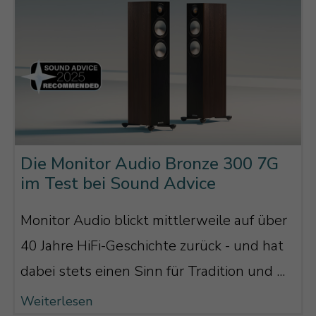
Und auch wenn man diese
Herausforderung über die
Frequenzweiche lösen kann, möchte man
aber doch so wenig Bauteile wie möglich
auf selbiger haben. Denn jedes Bauteil
beeinflusst den Klang und treibt die
Die Monitor Audio Bronze 300 7G
Kosten in die Höhe. Und so wird der
im Test bei Sound Advice
Hochtöner im Monitor Audio Bronze On-
Wall 7G durch den Waveguide ein Stück
Monitor Audio blickt mittlerweile auf über
nach hinten versetzt, wodurch der
40 Jahre HiFi-Geschichte zurück - und hat
Hochton und der Mittelton zeitlich
dabei stets einen Sinn für Tradition und ...
wieder im Einklang sind und gemeinsam
Weiterlesen