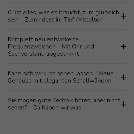
6“ ist alles, was es braucht, zum glücklich
sein – Zumindest im Tief-/Mittelton
Komplett neu entwickelte
Frequenzweichen – Mit Ohr und
Sachverstand abgestimmt
Kann sich wirklich sehen lassen – Neue
Gehäuse mit eleganten Schallwänden
Der komplett überarbeitete C-CAM-Gold-
Hochtöner ("C-CAM" steht dabei für
Sie mögen gute Technik hören, aber nicht
„Ceramic-Coated Aluminium/Magnesium“
sehen? – Da haben wir was
Eines der Ziele bei der Entwicklung der
also keramisiertes
neuen Monitor Audio Bronze 7G-Serie
Aluminium/Magnesium) des Monitor
war es, die Lautsprecher so kompakt und