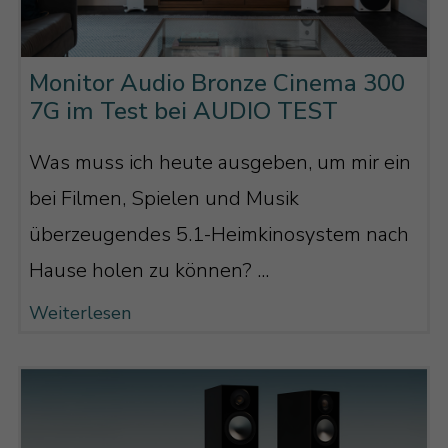
Just in time – Hoch- und Mittelton in
vollständiger Harmonie
Monitor Audio Bronze Cinema 300
Der dritte Vorteil des UD Waveguide II
7G im Test bei AUDIO TEST
ist, dass er das Zeitverhalten des
Hochtöners im Zusammenspiel mit dem
Was muss ich heute ausgeben, um mir ein
Mitteltöner optimiert. Sprich: Er sorgt
bei Filmen, Spielen und Musik
dafür, dass Sie der Schall vom
überzeugendes 5.1-Heimkinosystem nach
Mitteltöner und vom Hochtöner
Hause holen zu können? ...
möglichst zeitgleich erreicht.
Weiterlesen
Zeitrichtigkeit ist ein wichtiges Kriterium
bei Lautsprechern, damit sich ein
geschlossenes Klangbild ergibt und Sie