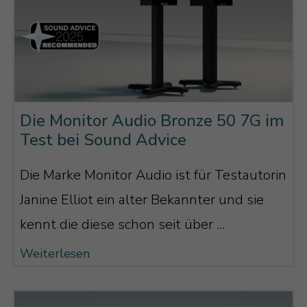
Ihre Musik „als Ganzes“ wahrnehmen.
Dieser Effekt ist besonders im
Stimmbereich relevant, da unser
menschliches Ohr darauf praktisch von
Geburt an trainiert ist. Die Schwierigkeit
Die Monitor Audio Bronze 50 7G im
ist, dass der Hochton immer ein kleines
Test bei Sound Advice
Stück schneller ist als der Mittelton (und
viel schneller als der Tiefton). Er erreicht
Die Marke Monitor Audio ist für Testautorin
Sie also – würde man ihn nicht mit
Janine Elliot ein alter Bekannter und sie
Bauteilen auf der Frequenzweiche
kennt die diese schon seit über ...
bremsen – früher als der Mittelton und
Weiterlesen
würde damit das Klangbild zerfasern
lassen.