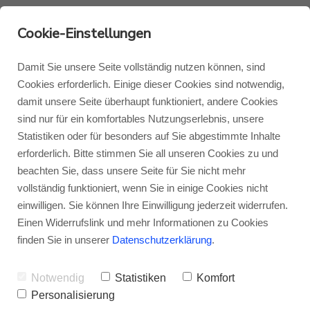
Cookie-Einstellungen
Damit Sie unsere Seite vollständig nutzen können, sind
Cookies erforderlich. Einige dieser Cookies sind notwendig,
damit unsere Seite überhaupt funktioniert, andere Cookies
Monitor Audio
Blog Monitor Audio
sind nur für ein komfortables Nutzungserlebnis, unsere
Statistiken oder für besonders auf Sie abgestimmte Inhalte
erforderlich. Bitte stimmen Sie all unseren Cookies zu und
Monitor Audio Custom Install
Blog Roksan
beachten Sie, dass unsere Seite für Sie nicht mehr
vollständig funktioniert, wenn Sie in einige Cookies nicht
Roksan
Blog Blok
einwilligen. Sie können Ihre Einwilligung jederzeit widerrufen.
Einen Widerrufslink und mehr Informationen zu Cookies
finden Sie in unserer
Datenschutzerklärung
.
Blok
Notwendig
Statistiken
Komfort
Personalisierung