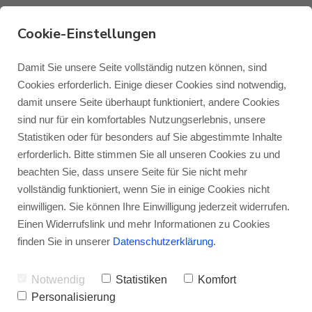
Cookie-Einstellungen
Damit Sie unsere Seite vollständig nutzen können, sind
Cookies erforderlich. Einige dieser Cookies sind notwendig,
damit unsere Seite überhaupt funktioniert, andere Cookies
Monitor Audio
Blog Monitor Audio
sind nur für ein komfortables Nutzungserlebnis, unsere
Statistiken oder für besonders auf Sie abgestimmte Inhalte
Monitor Audio Custom Install
Blog Roksan
erforderlich. Bitte stimmen Sie all unseren Cookies zu und
beachten Sie, dass unsere Seite für Sie nicht mehr
vollständig funktioniert, wenn Sie in einige Cookies nicht
Roksan
Blog Blok
einwilligen. Sie können Ihre Einwilligung jederzeit widerrufen.
Einen Widerrufslink und mehr Informationen zu Cookies
Blok
finden Sie in unserer
Datenschutzerklärung
.
Notwendig
Statistiken
Komfort
Personalisierung