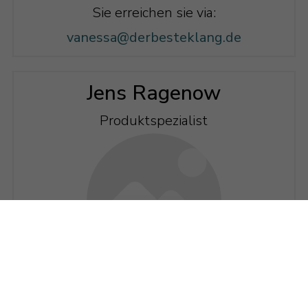
Sie erreichen sie via:
vanessa@derbesteklang.de
Jens Ragenow
Produktspezialist
Jens betreut bei uns die Pressekontakte
und ist für das Marketing zuständig.