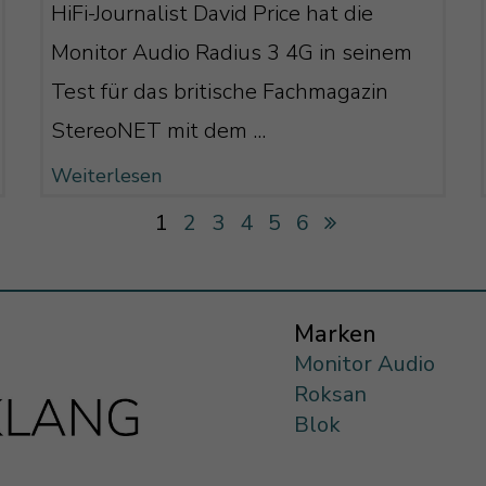
HiFi-Journalist David Price hat die
Monitor Audio Radius 3 4G in seinem
Test für das britische Fachmagazin
StereoNET mit dem ...
Weiterlesen
1
2
3
4
5
6
Marken
Monitor Audio
Roksan
Blok