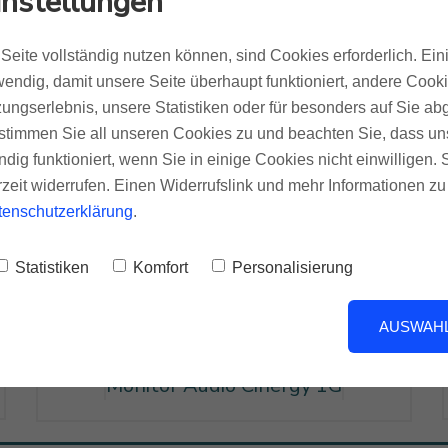
instellungen
Seite vollständig nutzen können, sind Cookies erforderlich. Ein
endig, damit unsere Seite überhaupt funktioniert, andere Cookie
Monitor Audio Anthra 1G
ungserlebnis, unsere Statistiken oder für besonders auf Sie ab
te stimmen Sie all unseren Cookies zu und beachten Sie, dass uns
ndig funktioniert, wenn Sie in einige Cookies nicht einwilligen.
rzeit widerrufen. Einen Widerrufslink und mehr Informationen z
tenschutzerklärung
.
Statistiken
Komfort
Personalisierung
AUSWAHL
Monitor Audio Cinergy 1G