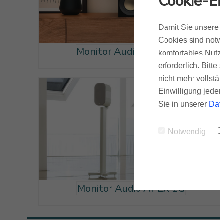
Cookie-E
Damit Sie unsere 
Cookies sind notw
Monitor Audio Studio 89
komfortables Nutz
erforderlich. Bit
nicht mehr vollstä
Einwilligung jede
Sie in unserer
Da
Notwendig
Monitor Audio APEX 1G