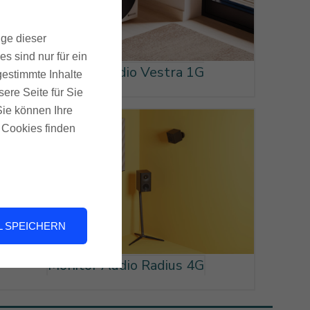
ige dieser
s sind nur für ein
Monitor Audio Vestra 1G
gestimmte Inhalte
ere Seite für Sie
 Sie können Ihre
u Cookies finden
 SPEICHERN
Monitor Audio Radius 4G