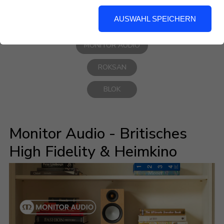
Sie garantiert fündig.
AUSWAHL SPEICHERN
ALLE
MONITOR AUDIO
ROKSAN
BLOK
Monitor Audio - Britisches
High Fidelity & Heimkino