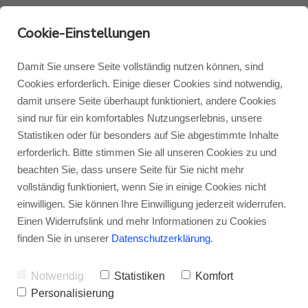
Cookie-Einstellungen
Fachhändlerübersicht
Damit Sie unsere Seite vollständig nutzen können, sind
Cookies erforderlich. Einige dieser Cookies sind notwendig,
Monitor Audio, Roksan &
damit unsere Seite überhaupt funktioniert, andere Cookies
Monitor Audio
Blog Monitor Audio
sind nur für ein komfortables Nutzungserlebnis, unsere
Blok Deutschland
Statistiken oder für besonders auf Sie abgestimmte Inhalte
Monitor Audio Custom Install
Blog Roksan
erforderlich. Bitte stimmen Sie all unseren Cookies zu und
Nichts geht über eine gute Beratung und
beachten Sie, dass unsere Seite für Sie nicht mehr
ausgiebiges Probehören vor dem Kauf, aber
vollständig funktioniert, wenn Sie in einige Cookies nicht
Roksan
Blog Blok
einwilligen. Sie können Ihre Einwilligung jederzeit widerrufen.
Testberichte und Reviews geben unserer
Einen Widerrufslink und mehr Informationen zu Cookies
Meinung nach eine gute erste Orientierung
Blok
finden Sie in unserer
Datenschutzerklärung
.
über die Stärken und Schwächen Ihres
Notwendig
Statistiken
Komfort
neuen Wunschprodukts wieder. Hier werden
Personalisierung