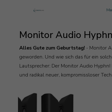
Ma
Monitor Audio
Blog Monitor Audio
Monitor Audio Hyph
Monitor Audio Custom Install
Blog Roksan
Roksan
Blog Blok
Alles Gute zum Geburtstag!
- Monitor 
Blok
geworden. Und wie sich das für ein solc
Lautsprecher: Der Monitor Audio Hyphn!
und radikal neuer, kompromissloser Tech