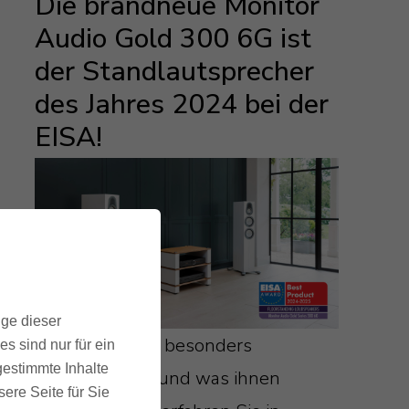
Die brandneue Monitor
Audio Gold 300 6G ist
der Standlautsprecher
des Jahres 2024 bei der
EISA!
ige dieser
Was die Tester besonders
s sind nur für ein
gestimmte Inhalte
begeistert hat und was ihnen
ere Seite für Sie