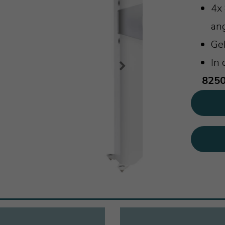
4x 
an
Ge
In 
8250