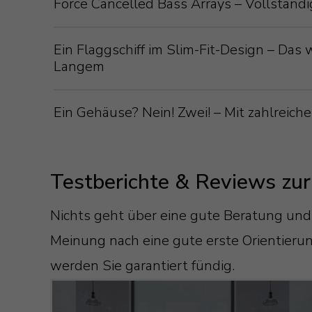
Force Cancelled Bass Arrays – Vollstän
Ein Flaggschiff im Slim-Fit-Design – Da
Langem
Ein Gehäuse? Nein! Zwei! – Mit zahlrei
Testberichte & Reviews zu
Der Koaxialaufbau - also wenn der Hochtö
Nichts geht über eine gute Beratung und
grundsätzlich eine gute Idee. Allerding
Meinung nach eine gute erste Orientieru
Die sechs Mitteltöner und der Hochtöner
Monitor Audio nicht "gut", sondern "per
werden Sie garantiert fündig.
zusammengefasst und damit ist eins de
Audio einigen Nachteilen des Koax-Prin
Auf dem ersten Blick sind die Lautspre
Beeinflussung von Mittel- und Hochtöne