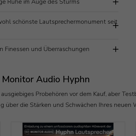
dige Ruhe im Auge des Sturms
s wohl schönste Lautsprechermonument seit
chen Finessen und Überraschungen
r Monitor Audio Hyphn
ner im Mitteltöner integriert ist, ist
 ausgiebiges Probehören vor dem Kauf, aber Tes
s ist der Anspruch an die Hyphn bei
ng über die Stärken und Schwächen Ihres neuen 
 sind als eine Einheit im M-Array
fekt"! Und somit hat man sich bei Monitor
r größten Probleme - die gegenseitige
zips angenommen und diese clever gelöst.
chergitter der Monitor Audio Hyphn
r - schon einmal gebannt. Die nächste