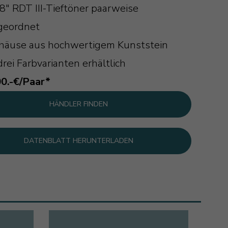
8" RDT III-Tieftöner paarweise
geordnet
häuse aus hochwertigem Kunststein
drei Farbvarianten erhältlich
0.-€/Paar*
HÄNDLER FINDEN
DATENBLATT HERUNTERLADEN