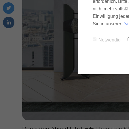
erforderlich. Bit
nicht mehr vollstä
Einwilligung jede
Sie in unserer
Da
Notwendig
Durch den Abend führt HiFi-Urgestein St