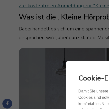
Zur kostenfreien Anmeldung zur "Klein
Was ist die „Kleine Hörpr
Dabei handelt es sich um eine spannend
gesprochen wird, aber ganz klar die Musi
Cookie-E
Damit Sie unsere 
Cookies sind notw
komfortables Nutz