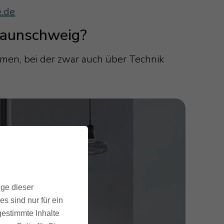
e.de
raunschweig?
men, bei der zwar auch über Technik
ige dieser
s sind nur für ein
gestimmte Inhalte