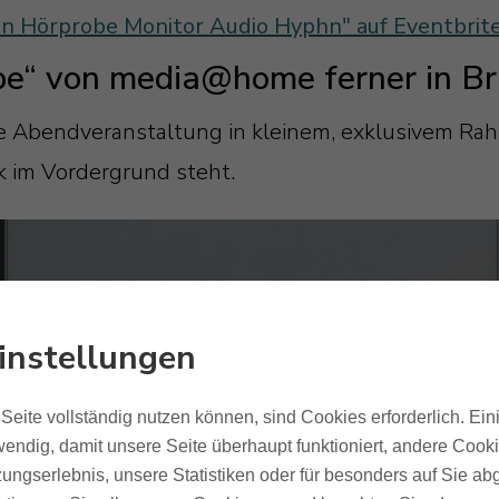
en Hörprobe Monitor Audio Hyphn" auf Eventbrit
obe“ von media@home ferner in B
e Abendveranstaltung in kleinem, exklusivem Rah
k im Vordergrund steht.
instellungen
Seite vollständig nutzen können, sind Cookies erforderlich. Ein
endig, damit unsere Seite überhaupt funktioniert, andere Cookie
ungserlebnis, unsere Statistiken oder für besonders auf Sie ab