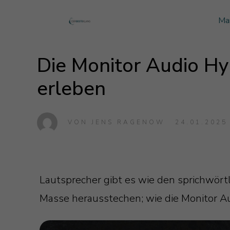
Ma
Monitor Audio
Blog Monitor Audio
Die Monitor Audio H
Monitor Audio Custom Install
Blog Roksan
Roksan
Blog Blok
erleben
Blok
VON
JENS RAGENOW
24.01.2025
Lautsprecher gibt es wie den sprichwört
Masse herausstechen; wie die Monitor A