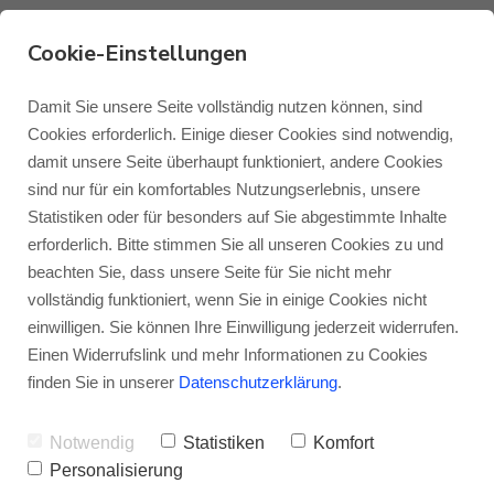
Cookie-Einstellungen
Monitor Audio Bronze
Damit Sie unsere Seite vollständig nutzen können, sind
Cookies erforderlich. Einige dieser Cookies sind notwendig,
Cinema 300 7G im Test
damit unsere Seite überhaupt funktioniert, andere Cookies
Monitor Audio
Blog Monitor Audio
sind nur für ein komfortables Nutzungserlebnis, unsere
bei AUDIO TEST
Statistiken oder für besonders auf Sie abgestimmte Inhalte
Monitor Audio Custom Install
Blog Roksan
erforderlich. Bitte stimmen Sie all unseren Cookies zu und
VON
JENS RAGENOW
30.09.2025
beachten Sie, dass unsere Seite für Sie nicht mehr
vollständig funktioniert, wenn Sie in einige Cookies nicht
Roksan
Blog Blok
einwilligen. Sie können Ihre Einwilligung jederzeit widerrufen.
Was muss ich heute ausgeben, um mir ein
Einen Widerrufslink und mehr Informationen zu Cookies
bei Filmen, Spielen und Musik
Blok
finden Sie in unserer
Datenschutzerklärung
.
überzeugendes 5.1-Heimkinosystem nach
Notwendig
Statistiken
Komfort
Hause holen zu können? Monitor Audio
Personalisierung