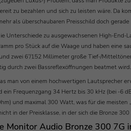
s (zugeben Luxus-) Problem, dass man Produkte zu
ereit zu bezahlen und sich zu leisten wäre. Da ko
mehr als überschaubaren Preisschild doch gerade
 die Unterschiede zu ausgewachsenen High-End-Lau
ramm pro Stück auf die Waage und haben eine saub
d zwei 6“/152 Millimeter große Tief-/Mitteltöner 
ig durch zwei Bassreflexöffnungen beatmet wird
 was man von einem hochwertigen Lautsprecher er
 ein Frequenzgang 34 Hertz bis 30 kHz (bei -6 dB 
m) und maximal 300 Watt, was für die meisten „
icht in der Preisklasse, in der sich die Bronze 30
e Monitor Audio Bronze 300 7G 