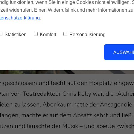
ndig funktioniert, wenn Sie in einige Cookies nicht einwilligen.
rzeit widerrufen. Einen Widerrufslink und mehr Informationen z
tenschutzerklärung
.
Statistiken
Komfort
Personalisierung
AUSWAHL
angeschlossen und leicht auf den Hörplatz eingew
an von Testredakteur Chris Kelly war, die „Alche
ielen zu lassen. Aber kaum hatte der Ansager di
angen, machte er auf dem Absatz kehrt und ließ s
itzen und lauschte der Musik – und spielte zwisc