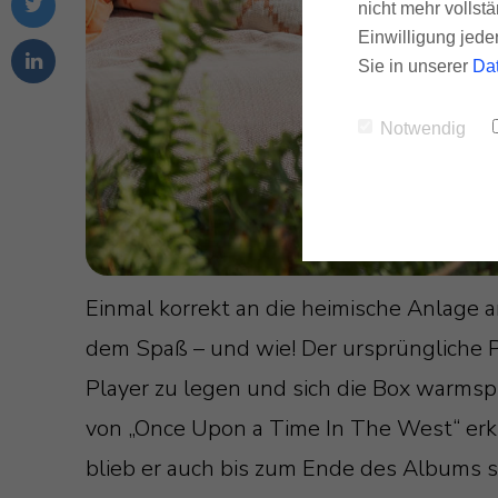
nicht mehr vollstä
Einwilligung jede
Sie in unserer
Da
Notwendig
Einmal korrekt an die heimische Anlage 
dem Spaß – und wie! Der ursprüngliche Pl
Player zu legen und sich die Box warmsp
von „Once Upon a Time In The West“ erkl
blieb er auch bis zum Ende des Albums s