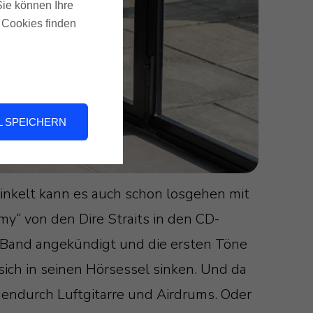
 Sie können Ihre
u Cookies finden
 SPEICHERN
inkelt kann es auch schon losgehen mit
my“ von den Dire Straits in den CD-
e Band angekündigt und die ersten Töne
ich in seinen Hörsessel sinken. Und da
hendurch Luftgitarre und Airdrums. Oder