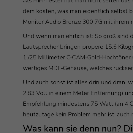
Als HiFi-Tester hat man nicht selten da
dem kosten, was man eigentlich selbst b
Monitor Audio Bronze 300 7G mit ihrem 
Und wenn man ehrlich ist: So groß sind
Lautsprecher bringen propere 15,6 Kilog
1“/25 Millimeter C-CAM-Gold-Hochtöner un
wertiges MDF-Gehäuse, welches rückseit
Und auch sonst ist alles drin und dran,
2,83 Volt in einem Meter Entfernung) und
Empfehlung mindestens 75 Watt (an 4 Oh
heutzutage kein Problem mehr ist; auch n
Was kann sie denn nun? Di