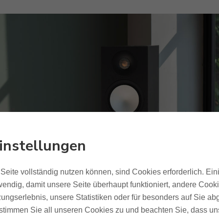
instellungen
Seite vollständig nutzen können, sind Cookies erforderlich. Ein
endig, damit unsere Seite überhaupt funktioniert, andere Cookie
ungserlebnis, unsere Statistiken oder für besonders auf Sie ab
te stimmen Sie all unseren Cookies zu und beachten Sie, dass uns