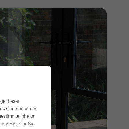
ige dieser
s sind nur für ein
gestimmte Inhalte
ere Seite für Sie