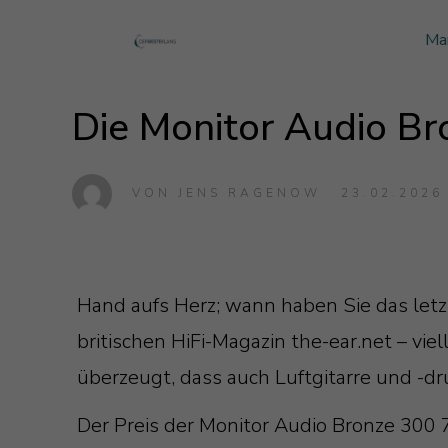
Ma
Monitor Audio
Blog Monitor Audio
Die Monitor Audio Bro
Monitor Audio Custom Install
Blog Roksan
Roksan
Blog Blok
Blok
VON
JENS RAGENOW
23.02.2026
Hand aufs Herz; wann haben Sie das letzt
britischen HiFi-Magazin the-ear.net – vi
überzeugt, dass auch Luftgitarre und -d
Der Preis der Monitor Audio Bronze 300