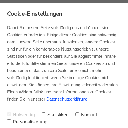
Cookie-Einstellungen
Damit Sie unsere Seite vollständig nutzen können, sind
Cookies erforderlich. Einige dieser Cookies sind notwendig,
damit unsere Seite überhaupt funktioniert, andere Cookies
Monitor Audio
Blog Monitor Audio
sind nur für ein komfortables Nutzungserlebnis, unsere
Statistiken oder für besonders auf Sie abgestimmte Inhalte
Monitor Audio Custom Install
Blog Roksan
erforderlich. Bitte stimmen Sie all unseren Cookies zu und
beachten Sie, dass unsere Seite für Sie nicht mehr
Monitor Audio Vestra 1G
vollständig funktioniert, wenn Sie in einige Cookies nicht
Roksan
Blog Blok
einwilligen. Sie können Ihre Einwilligung jederzeit widerrufen.
– Sauberer,
Einen Widerrufslink und mehr Informationen zu Cookies
Blok
finden Sie in unserer
Datenschutzerklärung
.
kontrollierter und tiefer
Bass
Notwendig
Statistiken
Komfort
Personalisierung