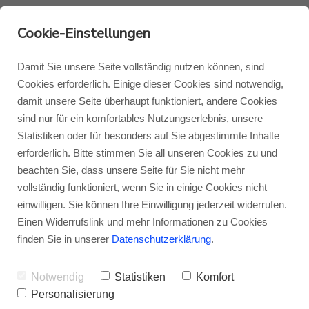
Cookie-Einstellungen
Damit Sie unsere Seite vollständig nutzen können, sind
Cookies erforderlich. Einige dieser Cookies sind notwendig,
damit unsere Seite überhaupt funktioniert, andere Cookies
Monitor Audio
Blog Monitor Audio
sind nur für ein komfortables Nutzungserlebnis, unsere
Statistiken oder für besonders auf Sie abgestimmte Inhalte
Monitor Audio Custom Install
Blog Roksan
erforderlich. Bitte stimmen Sie all unseren Cookies zu und
beachten Sie, dass unsere Seite für Sie nicht mehr
Neuigkeiten &
vollständig funktioniert, wenn Sie in einige Cookies nicht
Roksan
Blog Blok
einwilligen. Sie können Ihre Einwilligung jederzeit widerrufen.
Wissenswertes Monitor
Einen Widerrufslink und mehr Informationen zu Cookies
Blok
finden Sie in unserer
Datenschutzerklärung
.
Audio Anthra 1G
Notwendig
Statistiken
Komfort
Ob Testberichte, Produktvorstellungen,
Personalisierung