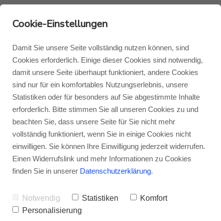
Cookie-Einstellungen
Damit Sie unsere Seite vollständig nutzen können, sind
Cookies erforderlich. Einige dieser Cookies sind notwendig,
damit unsere Seite überhaupt funktioniert, andere Cookies
Monitor Audio
Blog Monitor Audio
sind nur für ein komfortables Nutzungserlebnis, unsere
Statistiken oder für besonders auf Sie abgestimmte Inhalte
Monitor Audio Custom Install
Blog Roksan
erforderlich. Bitte stimmen Sie all unseren Cookies zu und
beachten Sie, dass unsere Seite für Sie nicht mehr
Fachhändlerübersicht
vollständig funktioniert, wenn Sie in einige Cookies nicht
Roksan
Blog Blok
einwilligen. Sie können Ihre Einwilligung jederzeit widerrufen.
Monitor Audio Anthra
Einen Widerrufslink und mehr Informationen zu Cookies
Blok
finden Sie in unserer
Datenschutzerklärung
.
1G
Notwendig
Statistiken
Komfort
Das Internet gibt mithilfe von Tests,
Personalisierung