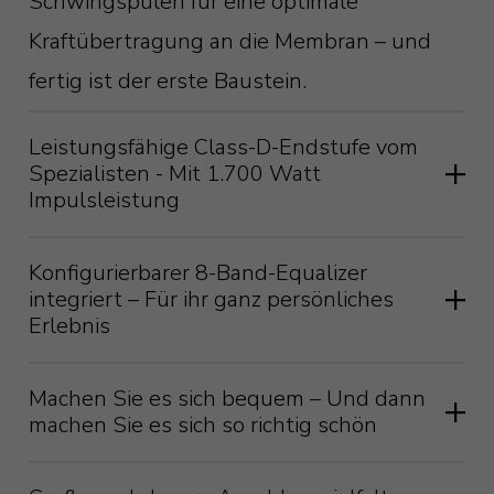
Schwingspulen für eine optimale
Kraftübertragung an die Membran – und
fertig ist der erste Baustein.
Leistungsfähige Class-D-Endstufe vom
Spezialisten - Mit 1.700 Watt
Impulsleistung
Es braucht nicht nur einen
Konfigurierbarer 8-Band-Equalizer
integriert – Für ihr ganz persönliches
leistungsfähigen Treiber mit hoher
Erlebnis
Festigkeit und Stabilität, sondern auch
eine Endstufe, die ihn anzutreiben
Gerade der Bass ist so eine Sache.
Machen Sie es sich bequem – Und dann
machen Sie es sich so richtig schön
vermag. Und da kommt die Class-D-
Aufgrund der großen Wellenlänge sind
Endstufe vom dänischen
Raummoden, Auslöschungen und
Wenn Sie schon einmal einen Subwoofer