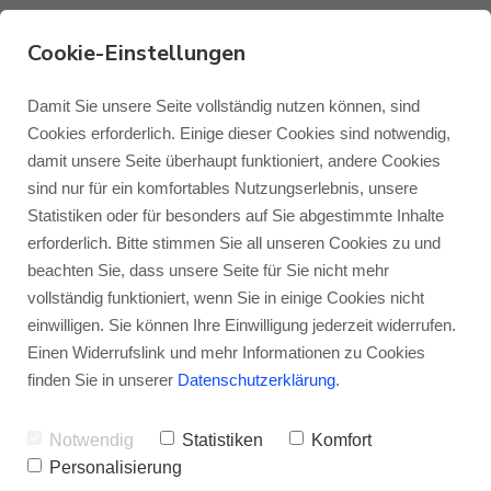
Cookie-Einstellungen
Damit Sie unsere Seite vollständig nutzen können, sind
Monitor Audio Anthra
Cookies erforderlich. Einige dieser Cookies sind notwendig,
W12 1G
damit unsere Seite überhaupt funktioniert, andere Cookies
Monitor Audio
Blog Monitor Audio
sind nur für ein komfortables Nutzungserlebnis, unsere
Mittelklasse, neu definiert!
– Der Anthra
Statistiken oder für besonders auf Sie abgestimmte Inhalte
Monitor Audio Custom Install
Blog Roksan
erforderlich. Bitte stimmen Sie all unseren Cookies zu und
W12 1G ist mit seiner 12“-Membran der
beachten Sie, dass unsere Seite für Sie nicht mehr
mittlere der Subwoofer aus der Anthra-
vollständig funktioniert, wenn Sie in einige Cookies nicht
Roksan
Blog Blok
einwilligen. Sie können Ihre Einwilligung jederzeit widerrufen.
Serie. Angetrieben wird er von einer
Einen Widerrufslink und mehr Informationen zu Cookies
bärenstarken Class-D-Endstufe mit 1.700
Blok
finden Sie in unserer
Datenschutzerklärung
.
Watt Impulsleistung und zaubert damit
Notwendig
Statistiken
Komfort
dem stolzen Besitzer ein großes Lächeln
Personalisierung