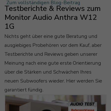
Zum vollständigen Blog-Beitrag
hochwertiger Oberflächen
Testberichte & Reviews zum
Subwoofer sind in aller Regel erst einmal
Monitor Audio Anthra W12
große Kästen, die man sich ins
1G
Wohnzimmer stellt. Was aber nicht heißt,
Nichts geht über eine gute Beratung und
dass diese nicht trotzdem hübsch
ausgiebiges Probehören vor dem Kauf, aber
aussehen dürfen. Bestes Beispiel dafür
Testberichte und Reviews geben unserer
ist die Monitor Audio Anthra 1G-Serie.
Meinung nach eine gute erste Orientierung
Denn die sind in elegantem Weiß
über die Stärken und Schwächen Ihres
Seidenmatt und zeitlosem Schwarz
neuen Subwoofers wieder. Hier werden Sie
Hochglanz lackiert und machen in jedem
garantiert fündig.
Wohnzimmer eine gute Figur.