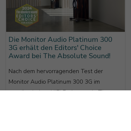
Die Monitor Audio Platinum 300
3G erhält den Editors' Choice
Award bei The Absolute Sound!
Nach dem hervorragenden Test der
Monitor Audio Platinum 300 3G im
amerikanischen HiFi-Fachmagazin The
Absolute Sound in der vorherigen
Ausgabe ...
Weiterlesen