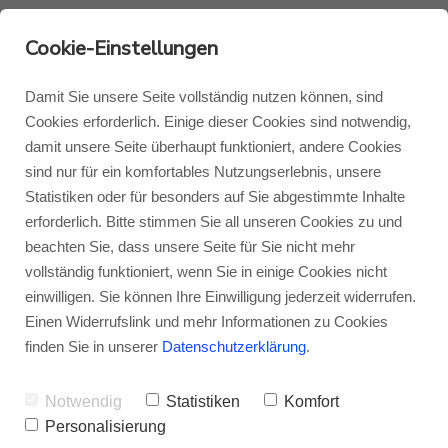
Cookie-Einstellungen
Damit Sie unsere Seite vollständig nutzen können, sind
Cookies erforderlich. Einige dieser Cookies sind notwendig,
damit unsere Seite überhaupt funktioniert, andere Cookies
Monitor Audio
Blog Monitor Audio
sind nur für ein komfortables Nutzungserlebnis, unsere
Statistiken oder für besonders auf Sie abgestimmte Inhalte
Monitor Audio Custom Install
Blog Roksan
erforderlich. Bitte stimmen Sie all unseren Cookies zu und
beachten Sie, dass unsere Seite für Sie nicht mehr
vollständig funktioniert, wenn Sie in einige Cookies nicht
Roksan
Blog Blok
einwilligen. Sie können Ihre Einwilligung jederzeit widerrufen.
Einen Widerrufslink und mehr Informationen zu Cookies
finden Sie in unserer
Datenschutzerklärung
.
Blok
Notwendig
Statistiken
Komfort
Personalisierung