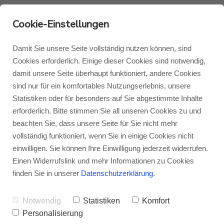
Cookie-Einstellungen
Damit Sie unsere Seite vollständig nutzen können, sind
Cookies erforderlich. Einige dieser Cookies sind notwendig,
damit unsere Seite überhaupt funktioniert, andere Cookies
Monitor Audio
Blog Monitor Audio
sind nur für ein komfortables Nutzungserlebnis, unsere
Statistiken oder für besonders auf Sie abgestimmte Inhalte
Monitor Audio Custom Install
Blog Roksan
erforderlich. Bitte stimmen Sie all unseren Cookies zu und
beachten Sie, dass unsere Seite für Sie nicht mehr
vollständig funktioniert, wenn Sie in einige Cookies nicht
Roksan
Blog Blok
einwilligen. Sie können Ihre Einwilligung jederzeit widerrufen.
Einen Widerrufslink und mehr Informationen zu Cookies
finden Sie in unserer
Datenschutzerklärung
.
Blok
Notwendig
Statistiken
Komfort
Personalisierung