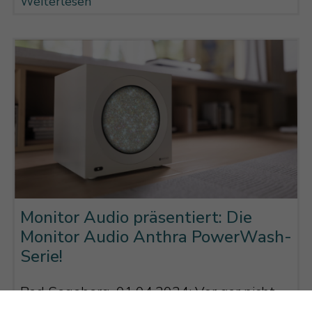
Weiterlesen
Monitor Audio präsentiert: Die
Monitor Audio Anthra PowerWash-
Serie!
Bad Segeberg, 01.04.2024: Vor gar nicht