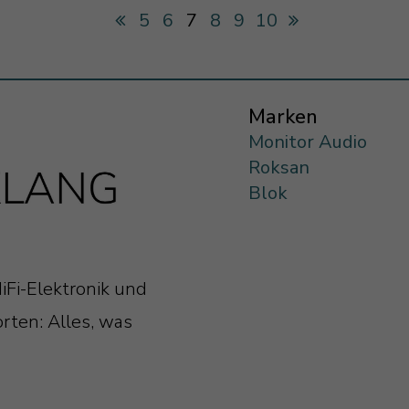
5
6
7
8
9
10
Marken
Monitor Audio
Roksan
Blok
iFi-Elektronik und
rten: Alles, was