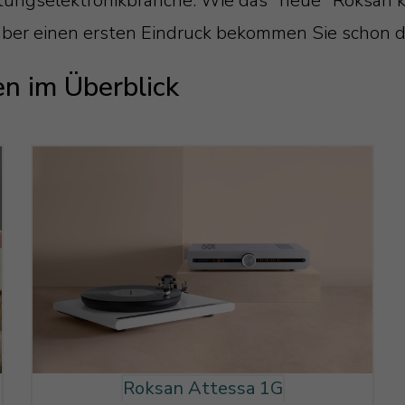
tungselektronikbranche. Wie das "neue" Roksan k
aber einen ersten Eindruck bekommen Sie schon di
en im Überblick
Roksan Attessa 1G