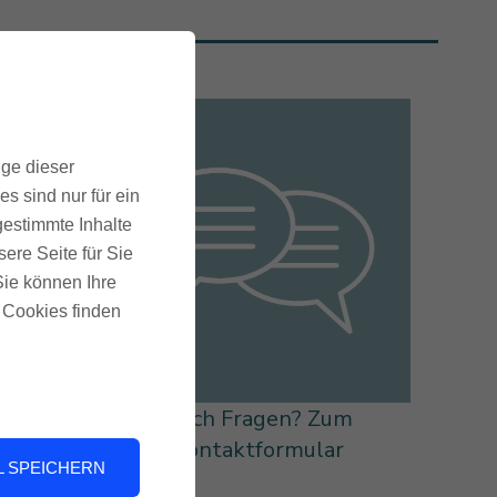
ige dieser
s sind nur für ein
gestimmte Inhalte
ere Seite für Sie
 Sie können Ihre
u Cookies finden
d
Noch Fragen? Zum
s
Kontaktformular
 SPEICHERN