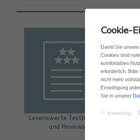
Cookie-E
Damit Sie unsere 
Cookies sind notw
komfortables Nutz
erforderlich. Bit
nicht mehr vollstä
Einwilligung jede
Sie in unserer
Da
Notwendig
Lesenswerte Testberichte
und Reviews
Fa