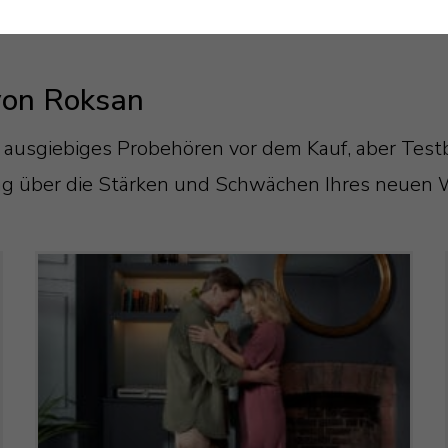
von Roksan
 ausgiebiges Probehören vor dem Kauf, aber Tes
ung über die Stärken und Schwächen Ihres neuen