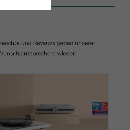
tberichte und Reviews geben unserer
 Wunschlautsprechers wieder.