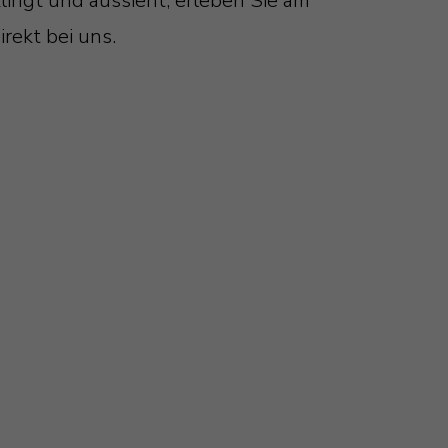
lingt und aussieht, erleben Sie am
rekt bei uns.