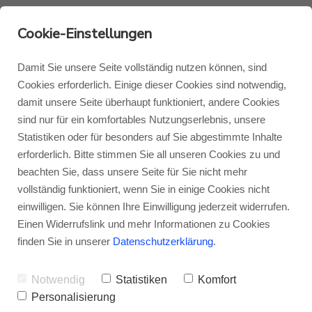
Cookie-Einstellungen
Damit Sie unsere Seite vollständig nutzen können, sind
Cookies erforderlich. Einige dieser Cookies sind notwendig,
damit unsere Seite überhaupt funktioniert, andere Cookies
Monitor Audio
Blog Monitor Audio
sind nur für ein komfortables Nutzungserlebnis, unsere
Statistiken oder für besonders auf Sie abgestimmte Inhalte
Monitor Audio Custom Install
Blog Roksan
erforderlich. Bitte stimmen Sie all unseren Cookies zu und
beachten Sie, dass unsere Seite für Sie nicht mehr
Fachhändlerübersicht
vollständig funktioniert, wenn Sie in einige Cookies nicht
Roksan
Blog Blok
einwilligen. Sie können Ihre Einwilligung jederzeit widerrufen.
Roksan
Einen Widerrufslink und mehr Informationen zu Cookies
Blok
finden Sie in unserer
Datenschutzerklärung
.
Das Internet gibt mithilfe von Tests,
Erfahrungsberichten und Foren eine prima
Notwendig
Statistiken
Komfort
Personalisierung
Orientierung, wenn es um Ihren neuen