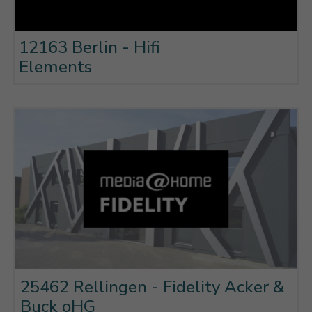
12163 Berlin - Hifi
Elements
25462 Rellingen - Fidelity Acker &
Buck oHG