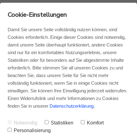
Cookie-Einstellungen
Damit Sie unsere Seite vollständig nutzen können, sind
Cookies erforderlich. Einige dieser Cookies sind notwendig,
damit unsere Seite überhaupt funktioniert, andere Cookies
Monitor Audio
Blog Monitor Audio
sind nur für ein komfortables Nutzungserlebnis, unsere
Statistiken oder für besonders auf Sie abgestimmte Inhalte
Monitor Audio Custom Install
Blog Roksan
erforderlich. Bitte stimmen Sie all unseren Cookies zu und
beachten Sie, dass unsere Seite für Sie nicht mehr
Fachhändlerübersicht
vollständig funktioniert, wenn Sie in einige Cookies nicht
Roksan
Blog Blok
einwilligen. Sie können Ihre Einwilligung jederzeit widerrufen.
Roksan
Einen Widerrufslink und mehr Informationen zu Cookies
Blok
finden Sie in unserer
Datenschutzerklärung
.
Das Internet gibt mithilfe von Tests,
Erfahrungsberichten und Foren eine prima
Notwendig
Statistiken
Komfort
Personalisierung
Orientierung, wenn es um Ihren neuen