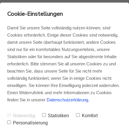
Cookie-Einstellungen
Damit Sie unsere Seite vollständig nutzen können, sind
Cookies erforderlich. Einige dieser Cookies sind notwendig,
damit unsere Seite überhaupt funktioniert, andere Cookies
Monitor Audio
Blog Monitor Audio
sind nur für ein komfortables Nutzungserlebnis, unsere
Statistiken oder für besonders auf Sie abgestimmte Inhalte
Monitor Audio Custom Install
Blog Roksan
erforderlich. Bitte stimmen Sie all unseren Cookies zu und
beachten Sie, dass unsere Seite für Sie nicht mehr
Roksan - Klang und
vollständig funktioniert, wenn Sie in einige Cookies nicht
Roksan
Blog Blok
einwilligen. Sie können Ihre Einwilligung jederzeit widerrufen.
Technik wunderschön
Einen Widerrufslink und mehr Informationen zu Cookies
Blok
finden Sie in unserer
Datenschutzerklärung
.
vereint
Notwendig
Statistiken
Komfort
Die ur-britische HiFi-Marke Roksan gibt es
Personalisierung