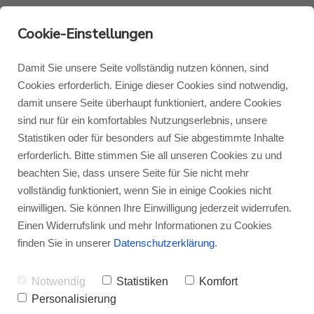
Cookie-Einstellungen
Damit Sie unsere Seite vollständig nutzen können, sind
Cookies erforderlich. Einige dieser Cookies sind notwendig,
damit unsere Seite überhaupt funktioniert, andere Cookies
Monitor Audio
Blog Monitor Audio
sind nur für ein komfortables Nutzungserlebnis, unsere
Statistiken oder für besonders auf Sie abgestimmte Inhalte
Monitor Audio Custom Install
Blog Roksan
erforderlich. Bitte stimmen Sie all unseren Cookies zu und
beachten Sie, dass unsere Seite für Sie nicht mehr
Neuigkeiten &
vollständig funktioniert, wenn Sie in einige Cookies nicht
Roksan
Blog Blok
einwilligen. Sie können Ihre Einwilligung jederzeit widerrufen.
Wissenswertes Monitor
Einen Widerrufslink und mehr Informationen zu Cookies
Blok
finden Sie in unserer
Datenschutzerklärung
.
Audio MASS 2G
Notwendig
Statistiken
Komfort
Ob Testberichte, Produktvorstellungen,
Personalisierung