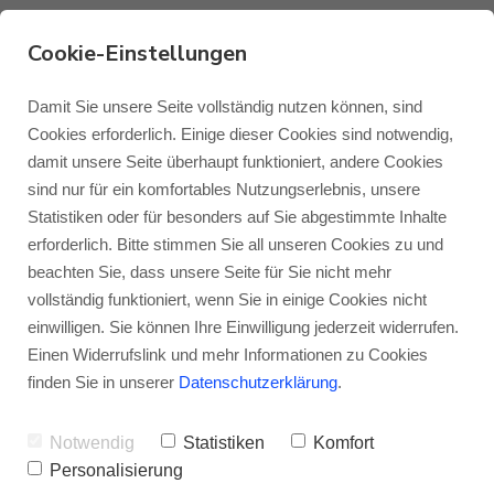
Cookie-Einstellungen
Blok Stax 2G HiFi-Rack
Damit Sie unsere Seite vollständig nutzen können, sind
Cookies erforderlich. Einige dieser Cookies sind notwendig,
im Test bei den HiFi-
damit unsere Seite überhaupt funktioniert, andere Cookies
Monitor Audio
Blog Monitor Audio
sind nur für ein komfortables Nutzungserlebnis, unsere
IFAs!
Statistiken oder für besonders auf Sie abgestimmte Inhalte
Monitor Audio Custom Install
Blog Roksan
erforderlich. Bitte stimmen Sie all unseren Cookies zu und
VON
JENS RAGENOW
09.05.2026
beachten Sie, dass unsere Seite für Sie nicht mehr
vollständig funktioniert, wenn Sie in einige Cookies nicht
Roksan
Blog Blok
einwilligen. Sie können Ihre Einwilligung jederzeit widerrufen.
Kann ein HiFi-Rack gleichzeitig eine wertige
Einen Widerrufslink und mehr Informationen zu Cookies
Optik haben, flexibel konfigurierbar und
Blok
finden Sie in unserer
Datenschutzerklärung
.
gleichzeitig bezahlbar sein? Wenn es nach
Notwendig
Statistiken
Komfort
Bernd Weber vom Online-Fachmagazin
Personalisierung