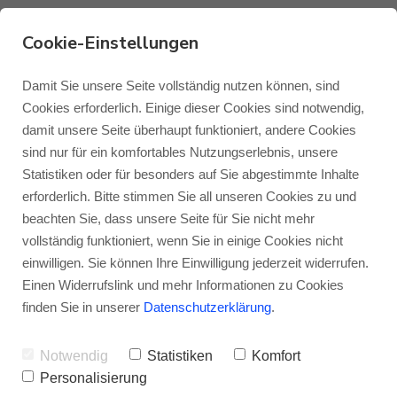
Cookie-Einstellungen
Damit Sie unsere Seite vollständig nutzen können, sind
Cookies erforderlich. Einige dieser Cookies sind notwendig,
damit unsere Seite überhaupt funktioniert, andere Cookies
Monitor Audio
Blog Monitor Audio
sind nur für ein komfortables Nutzungserlebnis, unsere
Statistiken oder für besonders auf Sie abgestimmte Inhalte
Monitor Audio Custom Install
Blog Roksan
erforderlich. Bitte stimmen Sie all unseren Cookies zu und
beachten Sie, dass unsere Seite für Sie nicht mehr
Monitor Audio Creator –
vollständig funktioniert, wenn Sie in einige Cookies nicht
Roksan
Blog Blok
einwilligen. Sie können Ihre Einwilligung jederzeit widerrufen.
Unsichtbare
Einen Widerrufslink und mehr Informationen zu Cookies
Blok
finden Sie in unserer
Datenschutzerklärung
.
Lautsprecher, unerhört
gut
Notwendig
Statistiken
Komfort
Personalisierung