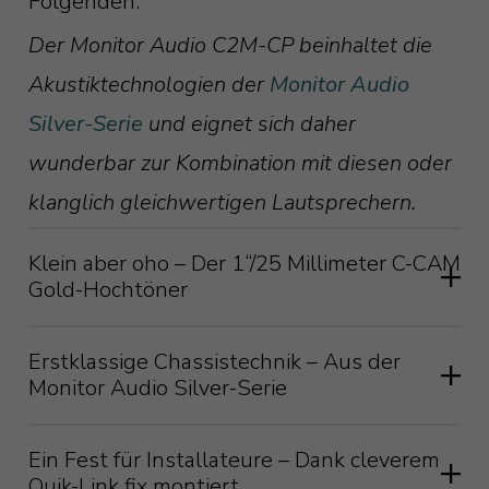
Folgenden.
Der Monitor Audio C2M-CP beinhaltet die
Akustiktechnologien der
Monitor Audio
Silver-Serie
und eignet sich daher
wunderbar zur Kombination mit diesen oder
klanglich gleichwertigen Lautsprechern.
Klein aber oho – Der 1“/25 Millimeter C-CAM
Gold-Hochtöner
Erstklassige Chassistechnik – Aus der
Monitor Audio Silver-Serie
Ob Sie Ihre Monitor Audio-Lautsprecher
Ein Fest für Installateure – Dank cleverem
Quik-Link fix montiert