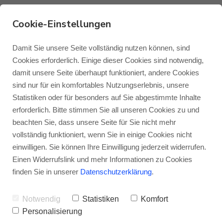
Cookie-Einstellungen
Damit Sie unsere Seite vollständig nutzen können, sind
Monitor Audio Creator
Cookies erforderlich. Einige dieser Cookies sind notwendig,
C2M-CP
damit unsere Seite überhaupt funktioniert, andere Cookies
Monitor Audio
Blog Monitor Audio
sind nur für ein komfortables Nutzungserlebnis, unsere
Der Monitor Audio C2M-CP ist der
Statistiken oder für besonders auf Sie abgestimmte Inhalte
Monitor Audio Custom Install
Blog Roksan
erforderlich. Bitte stimmen Sie all unseren Cookies zu und
mittelgroße Deckeneinbaulautsprecher der
beachten Sie, dass unsere Seite für Sie nicht mehr
Stufe 2 der
Creator-Serie
. Mit seinem aus
vollständig funktioniert, wenn Sie in einige Cookies nicht
Roksan
Blog Blok
einwilligen. Sie können Ihre Einwilligung jederzeit widerrufen.
der Monitor Audio Silver-Serie abgeleiteten
Einen Widerrufslink und mehr Informationen zu Cookies
7“/178 Millimeter großen RST II-
Blok
finden Sie in unserer
Datenschutzerklärung
.
Tief-/Mitteltöner und dem C-CAM-Gold-
Notwendig
Statistiken
Komfort
Hochtöner ist er die perfekte Wahl für
Personalisierung