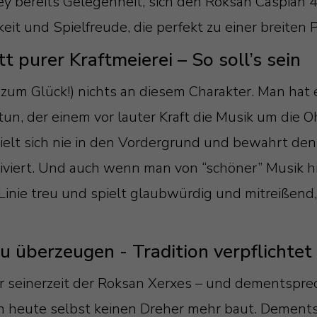
ey bereits Gelegenheit, sich den Roksan Caspian 
it und Spielfreude, die perfekt zu einer breiten 
 purer Kraftmeierei – So soll’s sein
zum Glück!) nichts an diesem Charakter. Man hat es
tun, der einem vor lauter Kraft die Musik um die 
elt sich nie in den Vordergrund und bewahrt den 
iviert. Und auch wenn man von “schöner” Musik hi
inie treu und spielt glaubwürdig und mitreißend, 
u überzeugen - Tradition verpflichtet
 seinerzeit der Roksan Xerxes – und dementsprech
heute selbst keinen Dreher mehr baut. Dementsp