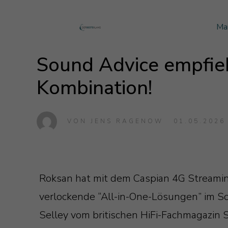
Ma
Monitor Audio
Blog Monitor Audio
Sound Advice empfieh
Monitor Audio Custom Install
Blog Roksan
Kombination!
Roksan
Blog Blok
Blok
VON
JENS RAGENOW
01.05.2026
Roksan hat mit dem Caspian 4G Streaming
verlockende “All-in-One-Lösungen” im S
Selley vom britischen HiFi-Fachmagazin 