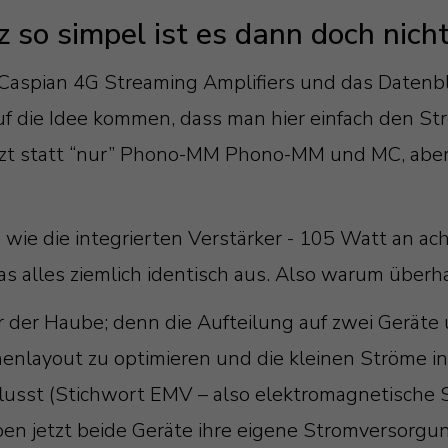
so simpel ist es dann doch nicht.
aspian 4G Streaming Amplifiers und das Datenbl
f die Idee kommen, dass man hier einfach den Str
 jetzt statt “nur” Phono-MM Phono-MM und MC, abe
u wie die integrierten Verstärker - 105 Watt an 
 das alles ziemlich identisch aus. Also warum über
ter der Haube; denn die Aufteilung auf zwei Gerä
inenlayout zu optimieren und die kleinen Ströme 
flusst (Stichwort EMV – also elektromagnetische
ben jetzt beide Geräte ihre eigene Stromversorgu