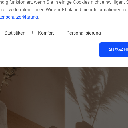
h mit dem Caspian 4G Integrated Amplifier bzw. 
ndig funktioniert, wenn Sie in einige Cookies nicht einwilligen.
Kanal und feuern dann – im Verbund mit der Endst
rzeit widerrufen. Einen Widerrufslink und mehr Informationen z
tenschutzerklärung
.
ungstechnisch gleichmäßig an (der Mono-Betrieb bl
erstützen dies nicht).
Statistiken
Komfort
Personalisierung
ist ja, wie es klingt...
AUSWAHL