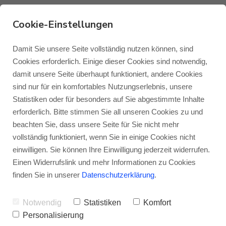
Cookie-Einstellungen
Roksan ist zurück in
Damit Sie unsere Seite vollständig nutzen können, sind
Cookies erforderlich. Einige dieser Cookies sind notwendig,
Deutschland – Mit einem
damit unsere Seite überhaupt funktioniert, andere Cookies
Monitor Audio
Blog Monitor Audio
sind nur für ein komfortables Nutzungserlebnis, unsere
neuen Vertrieb
Statistiken oder für besonders auf Sie abgestimmte Inhalte
Monitor Audio Custom Install
Blog Roksan
erforderlich. Bitte stimmen Sie all unseren Cookies zu und
VON
JENS RAGENOW
31.05.2019
beachten Sie, dass unsere Seite für Sie nicht mehr
vollständig funktioniert, wenn Sie in einige Cookies nicht
Roksan
Blog Blok
einwilligen. Sie können Ihre Einwilligung jederzeit widerrufen.
Seit dem 01.06.2019 hat Roksan wieder
Einen Widerrufslink und mehr Informationen zu Cookies
einen festen Vertrieb in Deutschland, die
finden Sie in unserer
Datenschutzerklärung
.
Blok
Pannes Vertriebs KG aus Bad Segeberg.
Notwendig
Statistiken
Komfort
Personalisierung