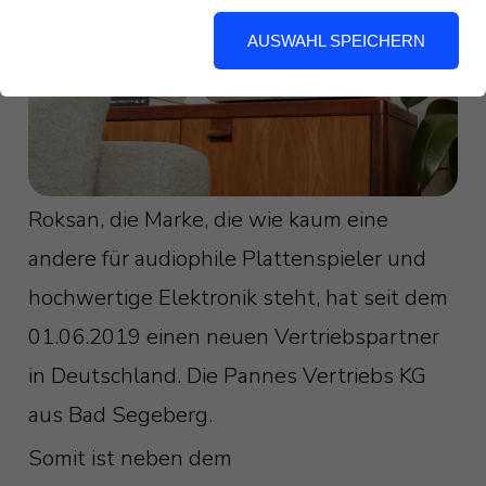
AUSWAHL SPEICHERN
Roksan, die Marke, die wie kaum eine
andere für audiophile Plattenspieler und
hochwertige Elektronik steht, hat seit dem
01.06.2019 einen neuen Vertriebspartner
in Deutschland. Die Pannes Vertriebs KG
aus Bad Segeberg.
Somit ist neben dem