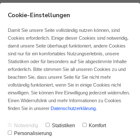
Cookie-Einstellungen
Die Monitor Audio Gold
Damit Sie unsere Seite vollständig nutzen können, sind
Cookies erforderlich. Einige dieser Cookies sind notwendig,
100 6G überzeugt im
damit unsere Seite überhaupt funktioniert, andere Cookies
Monitor Audio
Blog Monitor Audio
sind nur für ein komfortables Nutzungserlebnis, unsere
Test bei StereoNET
Statistiken oder für besonders auf Sie abgestimmte Inhalte
Monitor Audio Custom Install
Blog Roksan
erforderlich. Bitte stimmen Sie all unseren Cookies zu und
VON
JENS RAGENOW
16.04.2025
beachten Sie, dass unsere Seite für Sie nicht mehr
vollständig funktioniert, wenn Sie in einige Cookies nicht
Roksan
Blog Blok
einwilligen. Sie können Ihre Einwilligung jederzeit widerrufen.
Die
Monitor Audio Gold 100 6G
ist ein
Einen Widerrufslink und mehr Informationen zu Cookies
spannender Exot im Monitor Audio-
Blok
finden Sie in unserer
Datenschutzerklärung
.
Sortiment – ist sie doch ein 3-Wege-
Notwendig
Statistiken
Komfort
Lautsprecher im Kompaktformat – und
Personalisierung