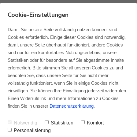
Cookie-Einstellungen
Damit Sie unsere Seite vollständig nutzen können, sind
Monitor Audio Bronze
Cookies erforderlich. Einige dieser Cookies sind notwendig,
W10 6G
damit unsere Seite überhaupt funktioniert, andere Cookies
Monitor Audio
Blog Monitor Audio
sind nur für ein komfortables Nutzungserlebnis, unsere
Musik und Filme werden spürbar!
- Auch
Statistiken oder für besonders auf Sie abgestimmte Inhalte
Monitor Audio Custom Install
Blog Roksan
erforderlich. Bitte stimmen Sie all unseren Cookies zu und
wenn es Musik „hören“ heißt, ist es ein
beachten Sie, dass unsere Seite für Sie nicht mehr
echtes Erlebnis, sie auch fühlen zu können.
vollständig funktioniert, wenn Sie in einige Cookies nicht
Roksan
Blog Blok
einwilligen. Sie können Ihre Einwilligung jederzeit widerrufen.
Der passende Kandidat aus der Bronze-
Einen Widerrufslink und mehr Informationen zu Cookies
Serie dafür heißt: Monitor Audio Bronze
Blok
finden Sie in unserer
Datenschutzerklärung
.
W10 6G.
Notwendig
Statistiken
Komfort
Der Bronze W10 6G ist Bestandteil des
Personalisierung