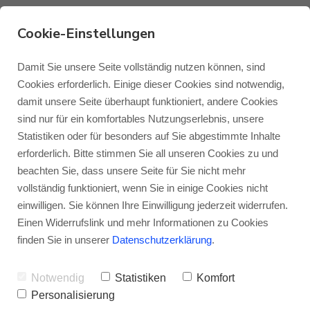
Cookie-Einstellungen
Gesamtübersicht
Damit Sie unsere Seite vollständig nutzen können, sind
Cookies erforderlich. Einige dieser Cookies sind notwendig,
Testberichte Monitor
damit unsere Seite überhaupt funktioniert, andere Cookies
Monitor Audio
Blog Monitor Audio
sind nur für ein komfortables Nutzungserlebnis, unsere
Audio Bronze 6G
Statistiken oder für besonders auf Sie abgestimmte Inhalte
Monitor Audio Custom Install
Blog Roksan
erforderlich. Bitte stimmen Sie all unseren Cookies zu und
VON
MARCEL PANNES
04.06.2020
beachten Sie, dass unsere Seite für Sie nicht mehr
vollständig funktioniert, wenn Sie in einige Cookies nicht
Roksan
Blog Blok
einwilligen. Sie können Ihre Einwilligung jederzeit widerrufen.
Nicht der passende Testbericht zur Monitor
Einen Widerrufslink und mehr Informationen zu Cookies
Audio Bronze 6G-Serie für Sie dabei
Blok
finden Sie in unserer
Datenschutzerklärung
.
gewesen? Dann schauen Sie doch einfach
Notwendig
Statistiken
Komfort
in unsere Gesamtübersicht! Mit einem Klick
Personalisierung