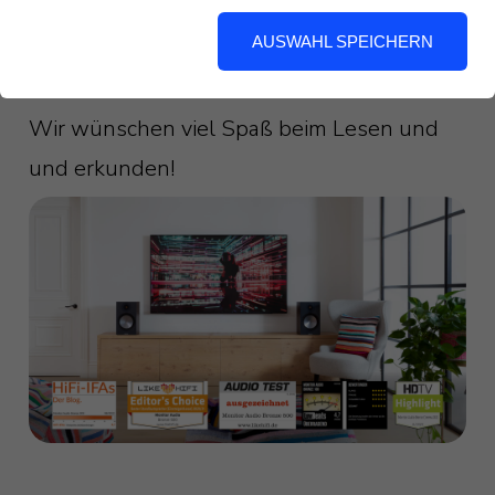
auf das Bild kommen Sie zur
Gesamtübersicht aller aktuellen
AUSWAHL SPEICHERN
Testberichte zur Bronze 6G-Serie.
Wir wünschen viel Spaß beim Lesen und
und erkunden!