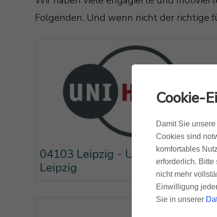
Wir haben viele engagierte und motivierte
Folgenden. Und wenn nicht der richtige f
Cookie-E
Damit Sie unsere 
Cookies sind notw
komfortables Nutz
04103 Leipzig - UNI-HIFI
erforderlich. Bit
Leipzig
nicht mehr vollstä
Einwilligung jede
Sie in unserer
Da