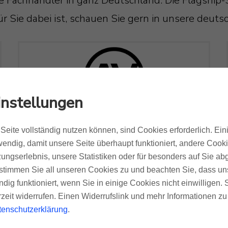
 Fachhändler in ganz Deutschland. Die Flagship-S
ür Sie dabei ist, schauen Sie gern in unsere deu
instellungen
Seite vollständig nutzen können, sind Cookies erforderlich. Ein
endig, damit unsere Seite überhaupt funktioniert, andere Cookie
ungserlebnis, unsere Statistiken oder für besonders auf Sie ab
04357 Leipzig - AVITECT Studio
te stimmen Sie all unseren Cookies zu und beachten Sie, dass uns
Leipzig
ndig funktioniert, wenn Sie in einige Cookies nicht einwilligen.
rzeit widerrufen. Einen Widerrufslink und mehr Informationen z
tenschutzerklärung
.