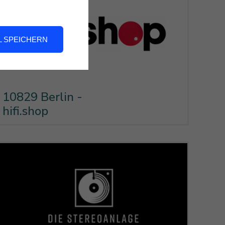
 SPEICHERN
10829 Berlin -
hifi.shop