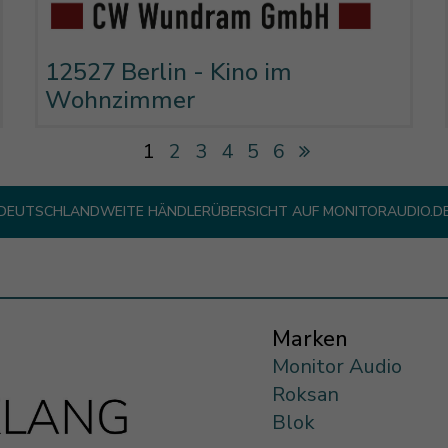
12527 Berlin - Kino im
Wohnzimmer
1
2
3
4
5
6
DEUTSCHLANDWEITE HÄNDLERÜBERSICHT AUF MONITORAUDIO.D
Marken
Monitor Audio
Roksan
Blok