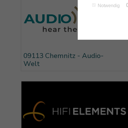
Notwendig
09113 Chemnitz - Audio-
Welt