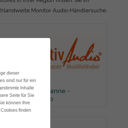
tores in Ihrer Region finden Sie im
tschlandweite Monitor Audio-Händlersuche.
ige dieser
s sind nur für ein
gestimmte Inhalte
08115 Lichtentanne -
ere Seite für Sie
AlternativAudio
 Sie können Ihre
u Cookies finden