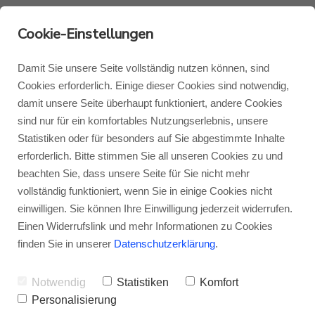
Cookie-Einstellungen
Damit Sie unsere Seite vollständig nutzen können, sind
Cookies erforderlich. Einige dieser Cookies sind notwendig,
damit unsere Seite überhaupt funktioniert, andere Cookies
Monitor Audio
Blog Monitor Audio
sind nur für ein komfortables Nutzungserlebnis, unsere
Statistiken oder für besonders auf Sie abgestimmte Inhalte
Monitor Audio Custom Install
Blog Roksan
erforderlich. Bitte stimmen Sie all unseren Cookies zu und
beachten Sie, dass unsere Seite für Sie nicht mehr
Fachhändlerübersicht
vollständig funktioniert, wenn Sie in einige Cookies nicht
Roksan
Blog Blok
einwilligen. Sie können Ihre Einwilligung jederzeit widerrufen.
Monitor Audio Gold 5G
Einen Widerrufslink und mehr Informationen zu Cookies
Blok
finden Sie in unserer
Datenschutzerklärung
.
Das Internet gibt mithilfe von Tests,
Erfahrungsberichten und Foren eine prima
Notwendig
Statistiken
Komfort
Personalisierung
Orientierung, wenn es um Ihren neuen