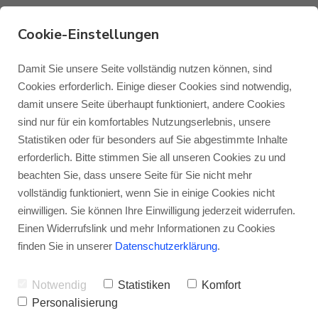
Cookie-Einstellungen
Damit Sie unsere Seite vollständig nutzen können, sind
Blok STAX 2G 220
Cookies erforderlich. Einige dieser Cookies sind notwendig,
damit unsere Seite überhaupt funktioniert, andere Cookies
Monitor Audio
Blog Monitor Audio
Ordentlich Platz für große Elektronik
–
sind nur für ein komfortables Nutzungserlebnis, unsere
Das Modul Blok Stax 2G 220 ist das große
Statistiken oder für besonders auf Sie abgestimmte Inhalte
Monitor Audio Custom Install
Blog Roksan
erforderlich. Bitte stimmen Sie all unseren Cookies zu und
Modul aus der Stax 2G-Serie und bietet
beachten Sie, dass unsere Seite für Sie nicht mehr
eine nutzbare Fachhöhe von 22
vollständig funktioniert, wenn Sie in einige Cookies nicht
Roksan
Blog Blok
Zentimetern und 48 Zentimeter nutzbare
einwilligen. Sie können Ihre Einwilligung jederzeit widerrufen.
Einen Widerrufslink und mehr Informationen zu Cookies
Breite. Damit eignet sich das Modul perfekt
Blok
finden Sie in unserer
Datenschutzerklärung
.
für mittelgroße bis große Verstärker oder
Notwendig
Statistiken
Komfort
CD-Player und Streamer und stellt für
Personalisierung
diese in Kombination mit der als Grundlage