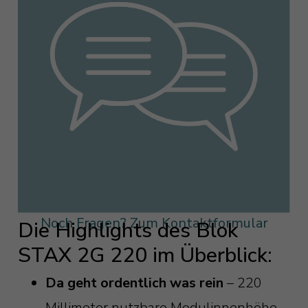
Noch Fragen? Zum Kontaktformular
Die Highlights des Blok
STAX 2G 220 im Überblick:
Da geht ordentlich was rein
– 220
Millimeter nutzbare Modulinnenhöhe