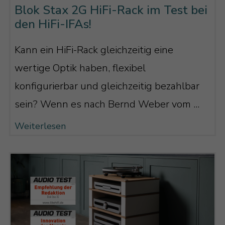
Blok Stax 2G HiFi-Rack im Test bei
entsprechend angepasst werden kann.
den HiFi-IFAs!
Damit kann sowohl mit den eigens für die
Kann ein HiFi-Rack gleichzeitig eine
Serie konstruierten Schrauben und dem
wertige Optik haben, flexibel
Befestigungswerkzeug sowie dem
konfigurierbar und gleichzeitig bezahlbar
Werkzeug einfach überhaupt nichts mehr
sein? Wenn es nach Bernd Weber vom ...
schiefgehen und hervorragender
Weiterlesen
Musikgenuss ist garantiert.
Modulares Konzept, clevere Ideen und
eine moderne, zeitlose Optik. Eben Blok
Stax 2G.