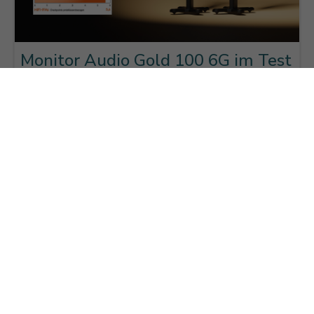
Monitor Audio Gold 100 6G im Test
bei HiFi-IFAs
Nicht Regal-, aber auch nicht
Standlautsprecher – die Monitor Audio
Gold 100 6G passt als 3-Wege-
Kompaktlautsprecher nicht wirklich ins
Schema, ...
Weiterlesen