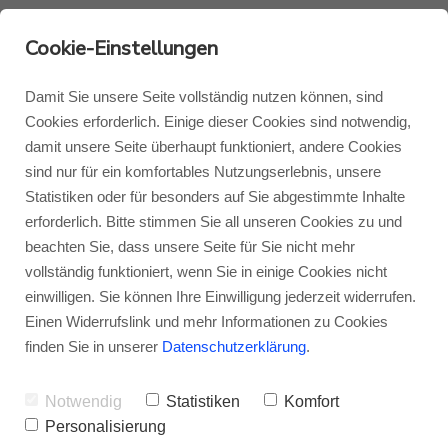
Cookie-Einstellungen
Damit Sie unsere Seite vollständig nutzen können, sind
Cookies erforderlich. Einige dieser Cookies sind notwendig,
damit unsere Seite überhaupt funktioniert, andere Cookies
Monitor Audio
Blog Monitor Audio
sind nur für ein komfortables Nutzungserlebnis, unsere
Statistiken oder für besonders auf Sie abgestimmte Inhalte
Monitor Audio Custom Install
Blog Roksan
erforderlich. Bitte stimmen Sie all unseren Cookies zu und
beachten Sie, dass unsere Seite für Sie nicht mehr
vollständig funktioniert, wenn Sie in einige Cookies nicht
Roksan
Blog Blok
einwilligen. Sie können Ihre Einwilligung jederzeit widerrufen.
Einen Widerrufslink und mehr Informationen zu Cookies
finden Sie in unserer
Datenschutzerklärung
.
Blok
Notwendig
Statistiken
Komfort
Personalisierung