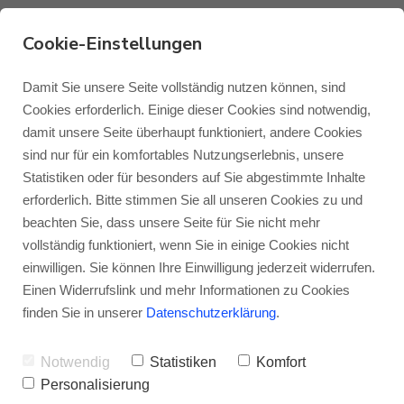
Cookie-Einstellungen
Über Elipson
Damit Sie unsere Seite vollständig nutzen können, sind
Cookies erforderlich. Einige dieser Cookies sind notwendig,
damit unsere Seite überhaupt funktioniert, andere Cookies
Monitor Audio
Blog Monitor Audio
VON
JENS RAGENOW
09.05.2022
sind nur für ein komfortables Nutzungserlebnis, unsere
Statistiken oder für besonders auf Sie abgestimmte Inhalte
Über Elipson – Die
Monitor Audio Custom Install
Blog Roksan
erforderlich. Bitte stimmen Sie all unseren Cookies zu und
beachten Sie, dass unsere Seite für Sie nicht mehr
Geschichte der Pioniere des
vollständig funktioniert, wenn Sie in einige Cookies nicht
Roksan
Blog Blok
guten Klangs
einwilligen. Sie können Ihre Einwilligung jederzeit widerrufen.
Einen Widerrufslink und mehr Informationen zu Cookies
Blok
finden Sie in unserer
Datenschutzerklärung
.
Vom Spielzeug für Kinder
Notwendig
Statistiken
Komfort
zum Spielzeug für wahre
Personalisierung