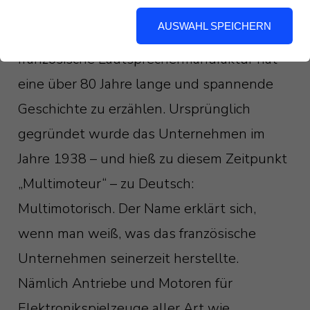
Musikliebhaber
AUSWAHL SPEICHERN
Die heute als Elipson bekannte
französische Lautsprechermanufaktur hat
eine über 80 Jahre lange und spannende
Geschichte zu erzählen. Ursprünglich
gegründet wurde das Unternehmen im
Jahre 1938 – und hieß zu diesem Zeitpunkt
„Multimoteur“ – zu Deutsch:
Multimotorisch. Der Name erklärt sich,
wenn man weiß, was das französische
Unternehmen seinerzeit herstellte.
Nämlich Antriebe und Motoren für
Elektronikspielzeuge aller Art wie