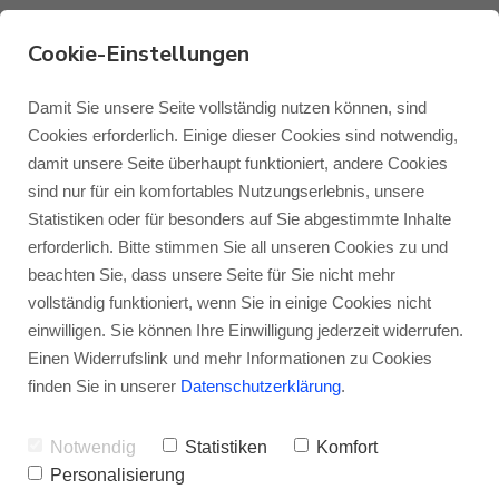
Cookie-Einstellungen
Was ist eigentlich: Die
Damit Sie unsere Seite vollständig nutzen können, sind
Cookies erforderlich. Einige dieser Cookies sind notwendig,
Monitor Audio HiVe II-
damit unsere Seite überhaupt funktioniert, andere Cookies
Monitor Audio
Blog Monitor Audio
sind nur für ein komfortables Nutzungserlebnis, unsere
Technologie?
Statistiken oder für besonders auf Sie abgestimmte Inhalte
Monitor Audio Custom Install
Blog Roksan
erforderlich. Bitte stimmen Sie all unseren Cookies zu und
VON
JENS RAGENOW
03.12.2018
beachten Sie, dass unsere Seite für Sie nicht mehr
vollständig funktioniert, wenn Sie in einige Cookies nicht
Roksan
Blog Blok
einwilligen. Sie können Ihre Einwilligung jederzeit widerrufen.
In einem Satz: Eine clevere Art der
Einen Widerrufslink und mehr Informationen zu Cookies
Bassreflexöffnung und Gehäusebe- und
Blok
finden Sie in unserer
Datenschutzerklärung
.
Entlüftung.
Eine neuartige Bassreflex-Port-
Notwendig
Statistiken
Komfort
Technologie, die mit einem geraden
Personalisierung