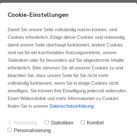
Cookie-Einstellungen
Was ist: Der Monitor
Damit Sie unsere Seite vollständig nutzen können, sind
Cookies erforderlich. Einige dieser Cookies sind notwendig,
Audio MPD III-
damit unsere Seite überhaupt funktioniert, andere Cookies
Monitor Audio
Blog Monitor Audio
sind nur für ein komfortables Nutzungserlebnis, unsere
Hochtöner
Statistiken oder für besonders auf Sie abgestimmte Inhalte
Monitor Audio Custom Install
Blog Roksan
erforderlich. Bitte stimmen Sie all unseren Cookies zu und
VON
JENS RAGENOW
20.09.2022
beachten Sie, dass unsere Seite für Sie nicht mehr
vollständig funktioniert, wenn Sie in einige Cookies nicht
Roksan
Blog Blok
einwilligen. Sie können Ihre Einwilligung jederzeit widerrufen.
In einem Satz: Ein Hochfrequenz-
Einen Widerrufslink und mehr Informationen zu Cookies
Hochtöner mit unglaublich viel Auflösung.
Blok
finden Sie in unserer
Datenschutzerklärung
.
Notwendig
Statistiken
Komfort
Personalisierung