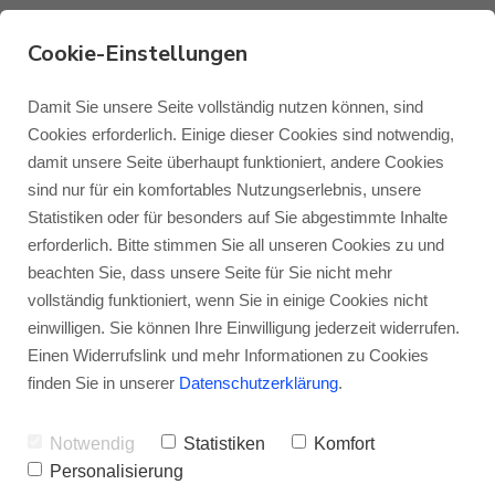
Cookie-Einstellungen
Testbericht Monitor
Damit Sie unsere Seite vollständig nutzen können, sind
Cookies erforderlich. Einige dieser Cookies sind notwendig,
Audio Gold 300 5G –
damit unsere Seite überhaupt funktioniert, andere Cookies
Monitor Audio
Blog Monitor Audio
sind nur für ein komfortables Nutzungserlebnis, unsere
Stereophile 10/2019
Statistiken oder für besonders auf Sie abgestimmte Inhalte
Monitor Audio Custom Install
Blog Roksan
erforderlich. Bitte stimmen Sie all unseren Cookies zu und
VON
JENS RAGENOW
01.11.2019
beachten Sie, dass unsere Seite für Sie nicht mehr
vollständig funktioniert, wenn Sie in einige Cookies nicht
Roksan
Blog Blok
einwilligen. Sie können Ihre Einwilligung jederzeit widerrufen.
Thomas J. Norton vom amerikanischen HiFi-
Einen Widerrufslink und mehr Informationen zu Cookies
Fachmagazin „Stereophile“ hat sich die
Blok
finden Sie in unserer
Datenschutzerklärung
.
Monitor Audio Gold 300 5G
zum Test
Notwendig
Statistiken
Komfort
geholt.
Personalisierung