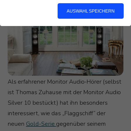
AUSWAHL SPEICHERN
Als erfahrener Monitor Audio-Hörer (selbst
ist Thomas Zuhause mit der Monitor Audio
Silver 10 bestückt) hat ihn besonders
interessiert, wie das „Flaggschiff“ der
neuen
Gold-Serie
gegenüber seinem