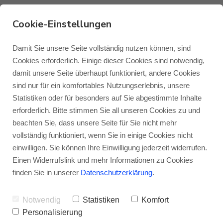
Cookie-Einstellungen
Damit Sie unsere Seite vollständig nutzen können, sind
Monitor Audio Radius
Cookies erforderlich. Einige dieser Cookies sind notwendig,
One 3G
damit unsere Seite überhaupt funktioniert, andere Cookies
Monitor Audio
Blog Monitor Audio
sind nur für ein komfortables Nutzungserlebnis, unsere
Lautsprecher hoch drei!
- Lassen Sie sich
Statistiken oder für besonders auf Sie abgestimmte Inhalte
Monitor Audio Custom Install
Blog Roksan
erforderlich. Bitte stimmen Sie all unseren Cookies zu und
vom Namen „Radius
One
“ nicht täuschen,
beachten Sie, dass unsere Seite für Sie nicht mehr
denn in diesem einzelnen Gehäuse sitzen
vollständig funktioniert, wenn Sie in einige Cookies nicht
Roksan
Blog Blok
einwilligen. Sie können Ihre Einwilligung jederzeit widerrufen.
drei
vollwertige Lautsprecher für drei
Einen Widerrufslink und mehr Informationen zu Cookies
unterschiedliche Kanäle. Wie das geht?
Blok
finden Sie in unserer
Datenschutzerklärung
.
Lesen Sie einfach weiter.
Notwendig
Statistiken
Komfort
Personalisierung