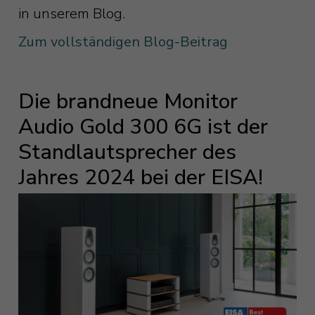
Verbindung und damit verbunden eine
in unserem Blog.
bestem Klang. Versprochen!
hohe Widerstandsfähigkeit gegen
Zum vollständigen Blog-Beitrag
Resonanzen im Inneren sorgt.
Die brandneue Monitor
Audio Gold 300 6G ist der
Standlautsprecher des
Jahres 2024 bei der EISA!