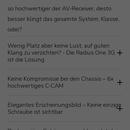
so hochwertiger der AV-Receiver, desto
besser klingt das gesamte System. Klasse,
oder?
Wenig Platz aber keine Lust, auf guten
Klang zu verzichten? - Die Radius One 3G
ist die Lösung
Mit dem Radius One 3G können Sie
Keine Kompromisse bei den Chassis – 6x
hochwertiges C-CAM
echtes Heimkino auf kleinstem Raum
realisieren, denn hier sind die beiden
Elegantes Erscheinungsbild – Keine einzige
Frontlautsprecher und der Center-
Schraube ist sichtbar
Lautsprecher in einem einzigen Gehäuse
integriert.
Die Radius One 3G ist nicht nur