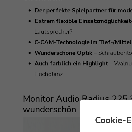
Der perfekte Spielpartner für mod
Extrem flexible Einsatzmöglichkei
Lautsprecher?
C-CAM-Technologie im Tief-/Mitte
Wunderschöne Optik
– Schraubenlo
Auch farblich ein Highlight
– Walnus
Hochglanz
Monitor Audio Radius 225 
wunderschön
Cookie-E