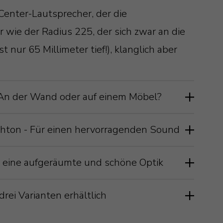
Center-Lautsprecher, der die
wie der Radius 225, der sich zwar an die
t nur 65 Millimeter tief!), klanglich aber
 An der Wand oder auf einem Möbel?
ment ist darauf hin entwickelt worden,
ochton - Für einen hervorragenden Sound
en Wohnraum einzufügen. Der Radius 225
einfach ein hervorragender Werkstoff,
ch eine aufgeräumte und schöne Optik
r eher das Gegenteil.
tsprecher zu bekommen. Darum kommt C-
ikal als Front- oder Surround-
her entscheidet, hat höchste Ansprüche an
rei Varianten erhältlich
zum Einsatz. Mit seinen beiden 4“/100
 auf einem Möbel aufstellen, sowie
scheinungsbild, wie das des Radius 225 3G.
nern und dem 1“/25 Millimeter Hochtöner
rwendet werden. Die dafür notwendige