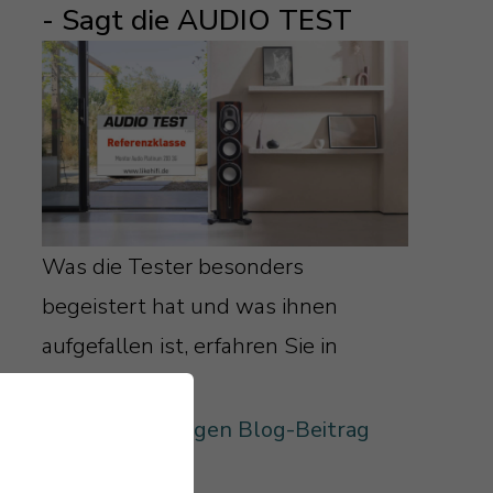
- Sagt die AUDIO TEST
Was die Tester besonders
begeistert hat und was ihnen
aufgefallen ist, erfahren Sie in
unserem Blog.
Zum vollständigen Blog-Beitrag