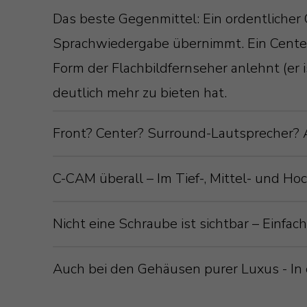
Das beste Gegenmittel: Ein ordentlicher 
Sprachwiedergabe übernimmt. Ein Center 
Form der Flachbildfernseher anlehnt (er is
deutlich mehr zu bieten hat.
Front? Center? Surround-Lautsprecher?
Das gesamte Monitor Audio Radius-Sorti
C-CAM überall – Im Tief-, Mittel- und H
sich harmonisch und unauffällig in Ihr
Keramisiertes Aluminium/Magnesium ist 
Nicht eine Schraube ist sichtbar – Einfa
3G stellt da keine Ausnahme dar – soga
um fantastischen Klang aus einem Lau
Dieser Lautsprecher lässt sich wohl vert
Wer sich für einen Lifestyle-Lautsprec
Auch bei den Gehäusen purer Luxus - In d
CAM natürlich auch beim Radius 225 3G 
Lautsprecher an die Wand hängen, oder
ein stilvolles Erscheinungsbild. Ein Er
Millimeter großen C-CAM Tief-/Mitteltö
horizontal als Center-Lautsprecher ve