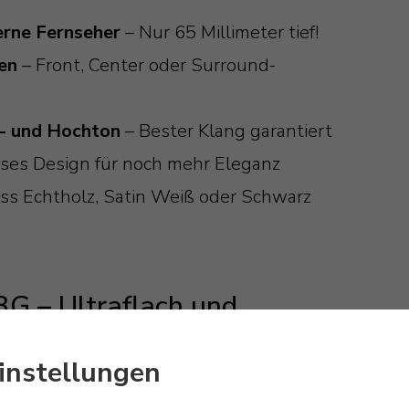
erne Fernseher
– Nur 65 Millimeter tief!
ten
– Front, Center oder Surround-
l- und Hochton
– Bester Klang garantiert
ses Design für noch mehr Eleganz
s Echtholz, Satin Weiß oder Schwarz
3G – Ultraflach und
instellungen