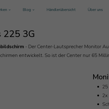
rken
Blog
Händlerübersicht
Über uns
s 225 3G
hbildschirm
- Der Center-Lautsprecher Monitor Aud
rmen entwickelt. So ist der Center nur 65 Millim
Moni
25
2x 
Sc