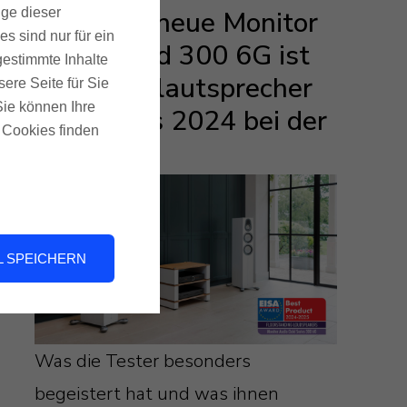
ige dieser
Die brandneue Monitor
s sind nur für ein
Audio Gold 300 6G ist
gestimmte Inhalte
der Standlautsprecher
ere Seite für Sie
 Sie können Ihre
des Jahres 2024 bei der
u Cookies finden
EISA!
 SPEICHERN
Was die Tester besonders
begeistert hat und was ihnen