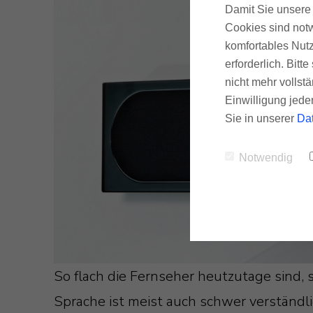
Damit Sie unsere 
Cookies sind notw
komfortables Nutz
erforderlich. Bit
nicht mehr vollstä
Einwilligung jede
Sie in unserer
Da
Notwendig
So flach die Fernseher heutzutage sind, s
Sprache ist meist auch schwer verständli