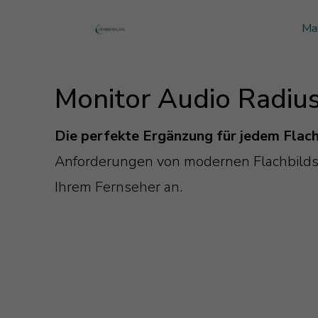
Ma
Monitor Audio
Blog Monitor Audio
Monitor Audio Radiu
Monitor Audio Custom Install
Blog Roksan
Roksan
Blog Blok
Die perfekte Ergänzung für jedem Flac
Blok
Anforderungen von modernen Flachbildschi
Ihrem Fernseher an.