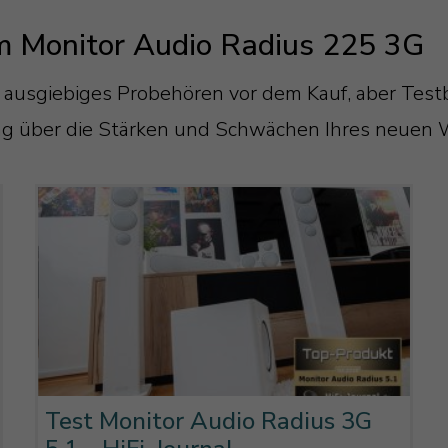
hrauben in der Front. Die Chassis werden
it einer unteren Grenzfrequenz von 80
elbstverständlich bei, Sie müssen sie
m Monitor Audio Radius 225 3G
ewindeschraube von hinten durch das
ohertz.
enießen.
e Bolt Through-Technologie.
 ausgiebiges Probehören vor dem Kauf, aber Tes
rer Wahl und genießen Sie Musik und
ng über die Stärken und Schwächen Ihres neuen 
der Befestigung auch klangliche Vorteile.
ündig eingelassen und die Fixierung
nd Stabilität des Gehäuses.
Test Monitor Audio Radius 3G