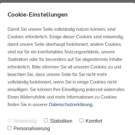
Cookie-Einstellungen
Monitor Audio Platinum
Damit Sie unsere Seite vollständig nutzen können, sind
Cookies erforderlich. Einige dieser Cookies sind notwendig,
100 3G in den Top 10
damit unsere Seite überhaupt funktioniert, andere Cookies
Monitor Audio
Blog Monitor Audio
sind nur für ein komfortables Nutzungserlebnis, unsere
bei John Darko
Statistiken oder für besonders auf Sie abgestimmte Inhalte
Monitor Audio Custom Install
Blog Roksan
erforderlich. Bitte stimmen Sie all unseren Cookies zu und
VON
JENS RAGENOW
27.01.2023
beachten Sie, dass unsere Seite für Sie nicht mehr
vollständig funktioniert, wenn Sie in einige Cookies nicht
Roksan
Blog Blok
einwilligen. Sie können Ihre Einwilligung jederzeit widerrufen.
Das Jahr hat gerade angefangen und schon
Einen Widerrufslink und mehr Informationen zu Cookies
stehen eine ganze Reihe neue Produkte „in
Blok
finden Sie in unserer
Datenschutzerklärung
.
der Warteschlange“, um getestet zu
Notwendig
Statistiken
Komfort
werden. Die zehn spannendsten Produkte
Personalisierung