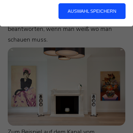
besonders? Zugegeben, die Frage ist
AUSWAHL SPEICHERN
berechtigt. Aber auch relativ leicht zu
beantworten, wenn man weiß wo man
schauen muss.
Zum Beispiel auf dem Kanal vom