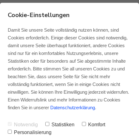
Cookie-Einstellungen
Was denken der
Damit Sie unsere Seite vollständig nutzen können, sind
Cookies erforderlich. Einige dieser Cookies sind notwendig,
Entwickler und der
damit unsere Seite überhaupt funktioniert, andere Cookies
Monitor Audio
Blog Monitor Audio
sind nur für ein komfortables Nutzungserlebnis, unsere
Designer über die
Statistiken oder für besonders auf Sie abgestimmte Inhalte
Monitor Audio Custom Install
Blog Roksan
erforderlich. Bitte stimmen Sie all unseren Cookies zu und
Monitor Audio Gold 5G-
beachten Sie, dass unsere Seite für Sie nicht mehr
Serie? Hier erfahren Sie
vollständig funktioniert, wenn Sie in einige Cookies nicht
Roksan
Blog Blok
einwilligen. Sie können Ihre Einwilligung jederzeit widerrufen.
es!
Einen Widerrufslink und mehr Informationen zu Cookies
Blok
finden Sie in unserer
Datenschutzerklärung
.
VON
JENS RAGENOW
02.07.2019
Notwendig
Statistiken
Komfort
Personalisierung
Was macht die Gold-Serie eigentlich so