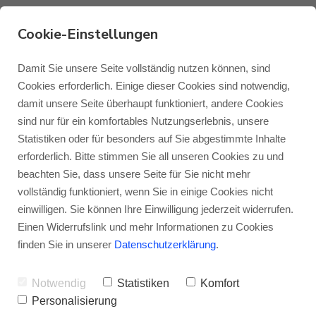
Cookie-Einstellungen
Monitor Audio Gold 5G-
Damit Sie unsere Seite vollständig nutzen können, sind
Cookies erforderlich. Einige dieser Cookies sind notwendig,
Prospekt zum Download
damit unsere Seite überhaupt funktioniert, andere Cookies
Monitor Audio
Blog Monitor Audio
sind nur für ein komfortables Nutzungserlebnis, unsere
Statistiken oder für besonders auf Sie abgestimmte Inhalte
VON
JENS RAGENOW
02.09.2022
Monitor Audio Custom Install
Blog Roksan
erforderlich. Bitte stimmen Sie all unseren Cookies zu und
beachten Sie, dass unsere Seite für Sie nicht mehr
Sie sind auf der Suche nach dem offiziellen
vollständig funktioniert, wenn Sie in einige Cookies nicht
Roksan
Blog Blok
Monitor Audio Gold 5G-Prospekt zum
einwilligen. Sie können Ihre Einwilligung jederzeit widerrufen.
Einen Widerrufslink und mehr Informationen zu Cookies
Download? Hier werden Sie fündig! Klicken
Blok
finden Sie in unserer
Datenschutzerklärung
.
Sie einfach auf das Bild und laden Sie es
Notwendig
Statistiken
Komfort
hier herunter:
Personalisierung