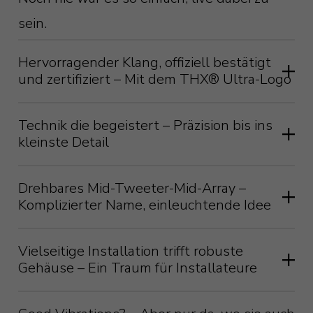
sein.
Hervorragender Klang, offiziell bestätigt
und zertifiziert – Mit dem THX® Ultra-Logo
Technik die begeistert – Präzision bis ins
kleinste Detail
Drehbares Mid-Tweeter-Mid-Array –
Komplizierter Name, einleuchtende Idee
Vielseitige Installation trifft robuste
Gehäuse – Ein Traum für Installateure
„Sound is 50% of the motion picture
experience“ (zu Deutsch: „Der Ton macht