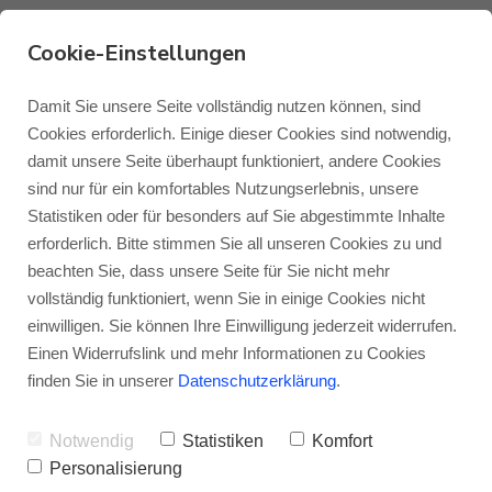
Cookie-Einstellungen
Damit Sie unsere Seite vollständig nutzen können, sind
Monitor Audio Cinergy
Cookies erforderlich. Einige dieser Cookies sind notwendig,
300 1G
damit unsere Seite überhaupt funktioniert, andere Cookies
Monitor Audio
Blog Monitor Audio
sind nur für ein komfortables Nutzungserlebnis, unsere
Kompromisslos groß und spielfreudig!
–
Statistiken oder für besonders auf Sie abgestimmte Inhalte
Monitor Audio Custom Install
Blog Roksan
erforderlich. Bitte stimmen Sie all unseren Cookies zu und
Die Monitor Audio Cinergy 300 ist der
beachten Sie, dass unsere Seite für Sie nicht mehr
größte Lautsprecher aus der kompletten
vollständig funktioniert, wenn Sie in einige Cookies nicht
Roksan
Blog Blok
einwilligen. Sie können Ihre Einwilligung jederzeit widerrufen.
Cinergy-Serie. Die Treiberbestückung ist
Einen Widerrufslink und mehr Informationen zu Cookies
zwar identisch mit der Cinergy 200, das
Blok
finden Sie in unserer
Datenschutzerklärung
.
Gehäuse ist aber ordentlich gewachsen –
Notwendig
Statistiken
Komfort
und mit ihm der Tiefgang im Bass! Zudem
Personalisierung