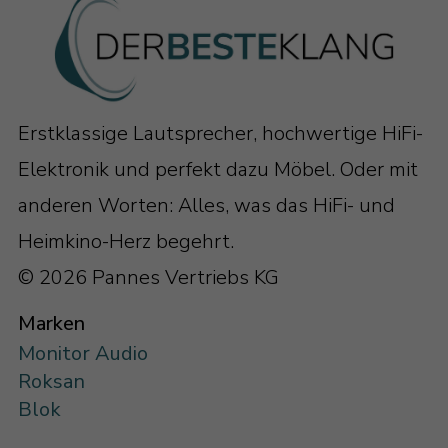
maximale Belastbarkeit, gepaart mit
abartigen Pegeln. Da im Bassbereich die
meiste Luft bewegt werden muss, damit
Sie am Sitzplatz Spaß haben, kommt hier
Erstklassige Lautsprecher, hochwertige HiFi-
nur eine Monitor Audio-Technologie in
Elektronik und perfekt dazu Möbel. Oder mit
Frage: RDT II.
anderen Worten: Alles, was das HiFi- und
Bei RDT II (Rigid Diaphragm Technology
Heimkino-Herz begehrt.
2. Generation) handelt es sich um eine
© 2026 Pannes Vertriebs KG
clevere Kombination verschiedenster
Marken
Materialien, die zusammen eine
Monitor Audio
ultraharte und doch leichte Membran
Roksan
ergeben. Auf der Oberseite schimmert in
Blok
edlem „Racing Green“ ein Mix aus