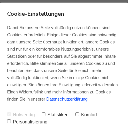
Cookie-Einstellungen
Damit Sie unsere Seite vollständig nutzen können, sind
Monitor Audio MASS
Cookies erforderlich. Einige dieser Cookies sind notwendig,
2G 5.1
damit unsere Seite überhaupt funktioniert, andere Cookies
Monitor Audio
Blog Monitor Audio
sind nur für ein komfortables Nutzungserlebnis, unsere
So schön kann Heimkino sein
- Sie hören
Statistiken oder für besonders auf Sie abgestimmte Inhalte
Monitor Audio Custom Install
Blog Roksan
erforderlich. Bitte stimmen Sie all unseren Cookies zu und
gerne Musik, lieben Filme oder spielen auch
beachten Sie, dass unsere Seite für Sie nicht mehr
gerne Spiele auf der Konsole oder dem PC?
vollständig funktioniert, wenn Sie in einige Cookies nicht
Roksan
Blog Blok
einwilligen. Sie können Ihre Einwilligung jederzeit widerrufen.
Sie suchen ein kompaktes und bezahlbares
Einen Widerrufslink und mehr Informationen zu Cookies
5.1-System, mit dem Sie in jedem Szenario
Blok
finden Sie in unserer
Datenschutzerklärung
.
Spaß haben und genießen können? Dann
Notwendig
Statistiken
Komfort
wird Sie das Monitor Audio MASS 2G 5.1
Personalisierung