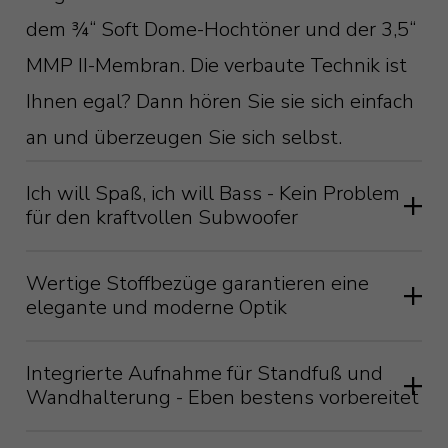
dem ¾“ Soft Dome-Hochtöner und der 3,5“
MMP II-Membran. Die verbaute Technik ist
Ihnen egal? Dann hören Sie sie sich einfach
an und überzeugen Sie sich selbst.
Ich will Spaß, ich will Bass - Kein Problem
für den kraftvollen Subwoofer
Das beste 5.1-System funktioniert nicht
Wertige Stoffbezüge garantieren eine
elegante und moderne Optik
ohne „.1“. Den Subwoofer. Da stellt das
neue MASS 2G 5.1-System keine
Auch wenn wir immer alle ganz viel über
Integrierte Aufnahme für Standfuß und
Ausnahme dar. Im Bassbereich kommt
Wandhalterung - Eben bestens vorbereitet
Technik reden, am Ende des Tages steht
daher ein Subwoofer mit 8“/203
so ein Heimkino-System meist doch im