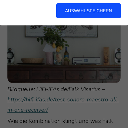
Maestro sein.
AUSWAHL SPEICHERN
Bildquelle: HiFi-IFAs.de/Falk Visarius –
https://hifi-ifas.de/test-sonoro-maestro-all-
in-one-receiver/
Wie die Kombination klingt und was Falk