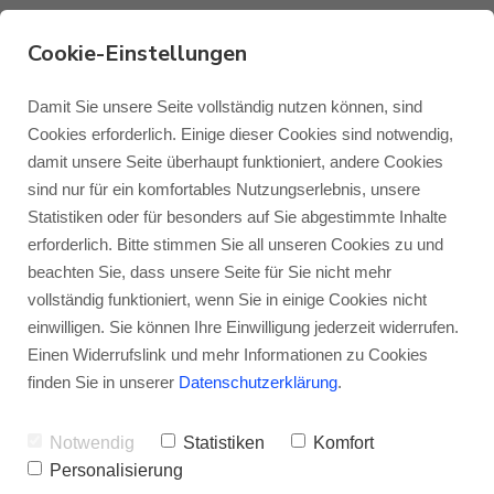
Cookie-Einstellungen
Kombitest Monitor
Damit Sie unsere Seite vollständig nutzen können, sind
Cookies erforderlich. Einige dieser Cookies sind notwendig,
Audio APEX A10 1G –
damit unsere Seite überhaupt funktioniert, andere Cookies
Monitor Audio
Blog Monitor Audio
sind nur für ein komfortables Nutzungserlebnis, unsere
HiFi-IFAs
Statistiken oder für besonders auf Sie abgestimmte Inhalte
Monitor Audio Custom Install
Blog Roksan
erforderlich. Bitte stimmen Sie all unseren Cookies zu und
VON
JENS RAGENOW
23.06.2020
beachten Sie, dass unsere Seite für Sie nicht mehr
vollständig funktioniert, wenn Sie in einige Cookies nicht
Roksan
Blog Blok
einwilligen. Sie können Ihre Einwilligung jederzeit widerrufen.
Falk Visarius von den HiFi-IFAs hat sich die
Einen Widerrufslink und mehr Informationen zu Cookies
Monitor Audio APEX A10 1G
zum Test
Blok
finden Sie in unserer
Datenschutzerklärung
.
bestellt; ist
könnte
sie seiner Meinung nach
Notwendig
Statistiken
Komfort
doch die perfekte Ergänzung zum Sonoro
Personalisierung