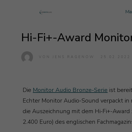
Ma
Monitor Audio
Blog Monitor Audio
Hi-Fi+-Award Monitor
Monitor Audio Custom Install
Blog Roksan
Roksan
Blog Blok
Blok
VON
JENS RAGENOW
25.02.2022
Die
Monitor Audio Bronze-Serie
ist berei
Echter Monitor Audio-Sound verpackt in 
die Auszeichnung mit dem Hi-Fi+-Award z
2.400 Euro) des englischen Fachmagazins