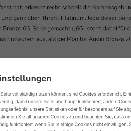
fasst hat, erkennt recht schnell die Namensgebung
d und ganz oben thront Platinum. Jede dieser Ser
e Bronze 6G-Serie gemacht („6G“ steht dabei für di
ßes Erstaunen aus, als die Monitor Audio Bronze 2
rarbeitung, kombiniert mit einer ausgezeichnete
technologien darin verbaut. Dinge wie die von Mon
instellungen
 aus keramisiertem Aluminium/Magnesium – wobei 
immernden Schicht eloxiert wird. Und all das unt
Seite vollständig nutzen können, sind Cookies erforderlich. Ein
endig, damit unsere Seite überhaupt funktioniert, andere Cookie
ungserlebnis, unsere Statistiken oder für besonders auf Sie ab
 – Über die gesamte musikalisch
te stimmen Sie all unseren Cookies zu und beachten Sie, dass uns
ndig funktioniert, wenn Sie in einige Cookies nicht einwilligen.