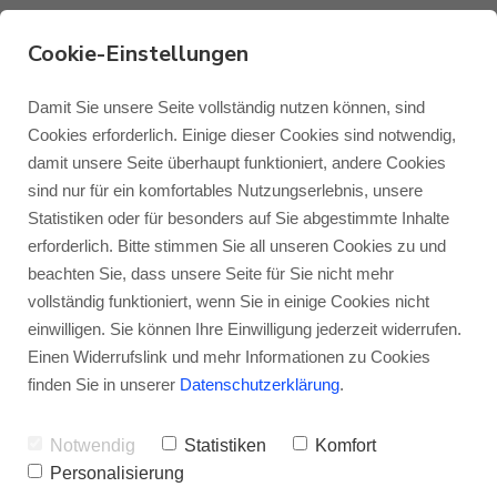
Cookie-Einstellungen
Doppelsieg für die
Damit Sie unsere Seite vollständig nutzen können, sind
Cookies erforderlich. Einige dieser Cookies sind notwendig,
Monitor Audio Studio 89
damit unsere Seite überhaupt funktioniert, andere Cookies
Monitor Audio
Blog Monitor Audio
sind nur für ein komfortables Nutzungserlebnis, unsere
bei AUDIO TEST 07-
Statistiken oder für besonders auf Sie abgestimmte Inhalte
Monitor Audio Custom Install
Blog Roksan
erforderlich. Bitte stimmen Sie all unseren Cookies zu und
2024
beachten Sie, dass unsere Seite für Sie nicht mehr
vollständig funktioniert, wenn Sie in einige Cookies nicht
Roksan
Blog Blok
VON
JENS RAGENOW
14.01.2025
einwilligen. Sie können Ihre Einwilligung jederzeit widerrufen.
Einen Widerrufslink und mehr Informationen zu Cookies
Zugeben, das Wort „Studio“ im
Blok
finden Sie in unserer
Datenschutzerklärung
.
Zusammenhang mit HiFi-Lautsprechern ist
Notwendig
Statistiken
Komfort
nicht so wahnsinnig originell. Wenn ein
Personalisierung