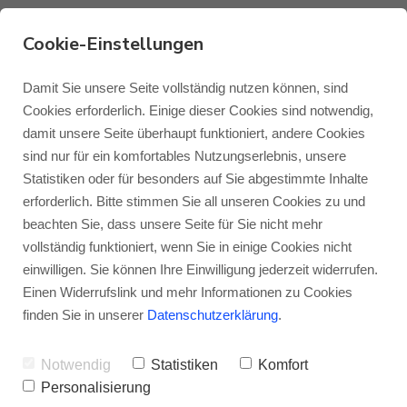
Cookie-Einstellungen
Damit Sie unsere Seite vollständig nutzen können, sind
Monitor Audio Climate
Cookies erforderlich. Einige dieser Cookies sind notwendig,
Garden CLG-Mount
damit unsere Seite überhaupt funktioniert, andere Cookies
Monitor Audio
Blog Monitor Audio
sind nur für ein komfortables Nutzungserlebnis, unsere
CLG-Lautsprecher universell anbringen
-
Statistiken oder für besonders auf Sie abgestimmte Inhalte
Monitor Audio Custom Install
Blog Roksan
erforderlich. Bitte stimmen Sie all unseren Cookies zu und
Abgesehen von dem Erdspieß CLG-Spike R
beachten Sie, dass unsere Seite für Sie nicht mehr
gibt es noch eine zweite Möglichkeit, die
vollständig funktioniert, wenn Sie in einige Cookies nicht
Roksan
Blog Blok
einwilligen. Sie können Ihre Einwilligung jederzeit widerrufen.
Lautsprecher aus der Climate Garden-Serie
Einen Widerrufslink und mehr Informationen zu Cookies
richtig zur Geltung zu bringen: Die
Blok
finden Sie in unserer
Datenschutzerklärung
.
Wandhalterung CLG-Mount.
Notwendig
Statistiken
Komfort
Personalisierung