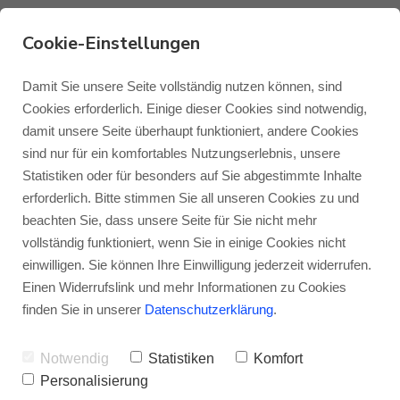
Cookie-Einstellungen
93047 Regensburg -
Damit Sie unsere Seite vollständig nutzen können, sind
Cookies erforderlich. Einige dieser Cookies sind notwendig,
Klang Galerie
damit unsere Seite überhaupt funktioniert, andere Cookies
Monitor Audio
Blog Monitor Audio
sind nur für ein komfortables Nutzungserlebnis, unsere
Statistiken oder für besonders auf Sie abgestimmte Inhalte
Klang Galerie - Hören.
Monitor Audio Custom Install
Blog Roksan
erforderlich. Bitte stimmen Sie all unseren Cookies zu und
Sehen. Erleben.
beachten Sie, dass unsere Seite für Sie nicht mehr
vollständig funktioniert, wenn Sie in einige Cookies nicht
Roksan
Blog Blok
Mitten im Herzen der Altstadt von
einwilligen. Sie können Ihre Einwilligung jederzeit widerrufen.
Einen Widerrufslink und mehr Informationen zu Cookies
Regensburg ist ein echtes Juwel für HiFi-
Blok
finden Sie in unserer
Datenschutzerklärung
.
und Heimkinofreunde gelegen: die Klang
Galerie von Andreas Seidl, die IMMER einen
Notwendig
Statistiken
Komfort
Personalisierung
Besuch wert ist.