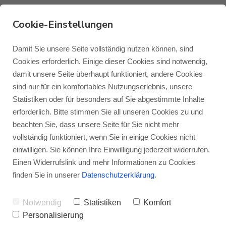
Cookie-Einstellungen
67071 Ludwigshafen -
Damit Sie unsere Seite vollständig nutzen können, sind
Cookies erforderlich. Einige dieser Cookies sind notwendig,
Hirsch + Ille
damit unsere Seite überhaupt funktioniert, andere Cookies
Monitor Audio
Blog Monitor Audio
sind nur für ein komfortables Nutzungserlebnis, unsere
Statistiken oder für besonders auf Sie abgestimmte Inhalte
Hirsch + Ille - Wo Ihre Ideen
Monitor Audio Custom Install
Blog Roksan
erforderlich. Bitte stimmen Sie all unseren Cookies zu und
Wirklichkeit werden
beachten Sie, dass unsere Seite für Sie nicht mehr
vollständig funktioniert, wenn Sie in einige Cookies nicht
Roksan
Blog Blok
Bei Hirsch + Ille in Ludwigshafen findet der
einwilligen. Sie können Ihre Einwilligung jederzeit widerrufen.
Einen Widerrufslink und mehr Informationen zu Cookies
HiFi- und Heimkinobegeisterte alles, was
Blok
finden Sie in unserer
Datenschutzerklärung
.
das Herz begehrt. Von kleinen All-in-One-
Anlagen bis hin zum ausgewachsenen
Notwendig
Statistiken
Komfort
Personalisierung
Heimkinosystem inklusive Beamer,