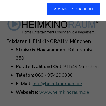
hier richtig!
AUSWAHL SPEICHERN
Eckdaten HEIMKINORAUM München
Straße & Hausnummer
: Balanstraße
358
Postleitzahl und Ort
: 81549 München
Telefon:
089 / 954296330
E-Mail:
info@heimkinoraum.de
Webseite:
www.heimkinoraum.de