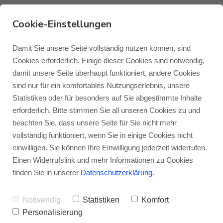
Cookie-Einstellungen
81549 München -
Damit Sie unsere Seite vollständig nutzen können, sind
Cookies erforderlich. Einige dieser Cookies sind notwendig,
HEIMKINORAUM
damit unsere Seite überhaupt funktioniert, andere Cookies
Monitor Audio
Blog Monitor Audio
sind nur für ein komfortables Nutzungserlebnis, unsere
München
Statistiken oder für besonders auf Sie abgestimmte Inhalte
Monitor Audio Custom Install
Blog Roksan
erforderlich. Bitte stimmen Sie all unseren Cookies zu und
beachten Sie, dass unsere Seite für Sie nicht mehr
HEIMKINORAUM München –
vollständig funktioniert, wenn Sie in einige Cookies nicht
Roksan
Blog Blok
Wo der Name auch gleich
einwilligen. Sie können Ihre Einwilligung jederzeit widerrufen.
Einen Widerrufslink und mehr Informationen zu Cookies
Programm ist
Blok
finden Sie in unserer
Datenschutzerklärung
.
Sie kommen aus München oder der
Notwendig
Statistiken
Komfort
Umgebung und interessieren sich für
Personalisierung
kompromissloses Heimkino? Dann sind Sie